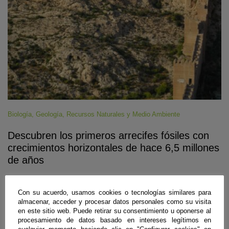
Biología
,
Geología
,
Recursos Naturales y Medio Ambiente
Descubren los primeros arrecifes fósiles con
crecimientos horizontales de hace 6,5 millones
de años
Almería
,
Granada
|
05 de agosto de 2026
Con su acuerdo, usamos cookies o tecnologías similares para
Investigadores de las universidades de Almería y Granada han
almacenar, acceder y procesar datos personales como su visita
identificado en varios puntos cercanos a la capital almeriense
en este sitio web. Puede retirar su consentimiento u oponerse al
afloramientos de origen marino correspondientes a la época geológica
procesamiento de datos basado en intereses legítimos en
previa en la que el Mediterráneo se secó casi por completo. En estos