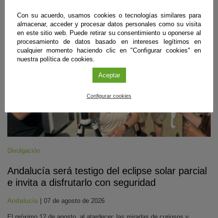
#CienciaDirecta
Con su acuerdo, usamos cookies o tecnologías similares para
almacenar, acceder y procesar datos personales como su visita
en este sitio web. Puede retirar su consentimiento u oponerse al
procesamiento de datos basado en intereses legítimos en
cualquier momento haciendo clic en "Configurar cookies" en
nuestra política de cookies.
Aceptar
Configurar cookies
Divulgación
Andalucía será testigo del eclipse solar parcial
e invita a disfrutarlo con seguridad
Andalucía
|
07 de agosto de 2026
El próximo 12 de agosto, al atardecer, las miradas de curiosos y