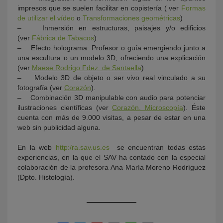
impresos que se suelen facilitar en copistería ( ver
Formas
de utilizar el vídeo
o
Transformaciones geométricas
)
– Inmersión en estructuras, paisajes y/o edificios
(ver
Fábrica de Tabacos
)
– Efecto holograma: Profesor o guía emergiendo junto a
una escultura o un modelo 3D, ofreciendo una explicación
(ver
Maese Rodrigo Fdez. de Santaella
)
– Modelo 3D de objeto o ser vivo real vinculado a su
fotografía (ver
Corazón
).
– Combinación 3D manipulable con audio para potenciar
ilustraciones científicas (ver
Corazón. Microscopía
). Éste
cuenta con más de 9.000 visitas, a pesar de estar en una
web sin publicidad alguna.
En la web
http:/ra.sav.us.es
se encuentran todas estas
experiencias, en la que el SAV ha contado con la especial
colaboración de la profesora Ana María Moreno Rodríguez
(Dpto. Histología).