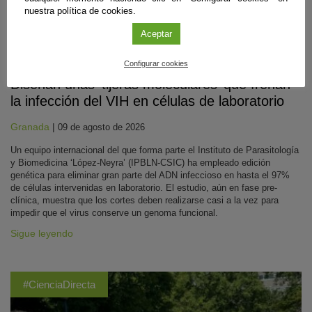
nuestra política de cookies.
Aceptar
Biomedicina
Configurar cookies
Diseñan unas ‘tijeras moleculares’ que frenan
la infección del VIH en células de laboratorio
Granada
|
09 de agosto de 2026
Un equipo internacional del que forma parte el Instituto de Parasitología
y Biomedicina ‘López-Neyra’ (IPBLN-CSIC) ha empleado edición
genética para eliminar gran parte del ADN infeccioso en hasta el 97%
de células intervenidas en laboratorio. El estudio, aún en fase pre-
clínica, muestra que los cortes deben realizarse casi a la vez para
impedir que el virus conserve un genoma funcional.
Sigue leyendo
#CienciaDirecta