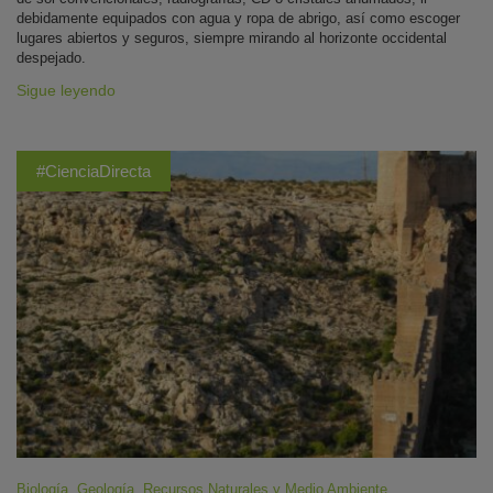
debidamente equipados con agua y ropa de abrigo, así como escoger
lugares abiertos y seguros, siempre mirando al horizonte occidental
despejado.
Sigue leyendo
#CienciaDirecta
Biología
,
Geología
,
Recursos Naturales y Medio Ambiente