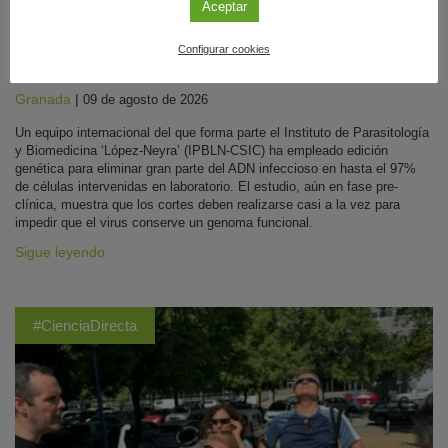
Aceptar
Diseñan unas ‘tijeras moleculares’ que frenan
Configurar cookies
la infección del VIH en células de laboratorio
Granada
|
09 de agosto de 2026
Un equipo internacional del que forma parte el Instituto de Parasitología
y Biomedicina ‘López-Neyra’ (IPBLN-CSIC) ha empleado edición
genética para eliminar gran parte del ADN infeccioso en hasta el 97%
de células intervenidas en laboratorio. El estudio, aún en fase pre-
clínica, muestra que los cortes deben realizarse casi a la vez para
impedir que el virus conserve un genoma funcional.
Sigue leyendo
#CienciaDirecta