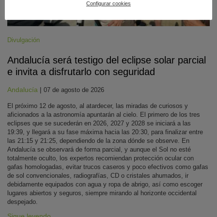
Configurar cookies
Divulgación
Andalucía será testigo del eclipse solar parcial
e invita a disfrutarlo con seguridad
Andalucía
|
07 de agosto de 2026
El próximo 12 de agosto, al atardecer, las miradas de curiosos y
aficionados a la astronomía apuntarán al cielo. El primero de los tres
eclipses que se sucederán en 2026, 2027 y 2028 se iniciará a las
19:39, y llegará a su fase máxima hacia las 20:30, para finalizar entre
las 21:15 y 21:25, dependiendo de la zona dónde se observe. En
Andalucía se observará de forma parcial, y aunque el Sol no esté
totalmente oculto, los expertos recomiendan protección ocular con
gafas homologadas, evitar trucos caseros y poco efectivos como gafas
de sol convencionales, radiografías, CD o cristales ahumados, ir
debidamente equipados con agua y ropa de abrigo, así como escoger
lugares abiertos y seguros, siempre mirando al horizonte occidental
despejado.
Sigue leyendo