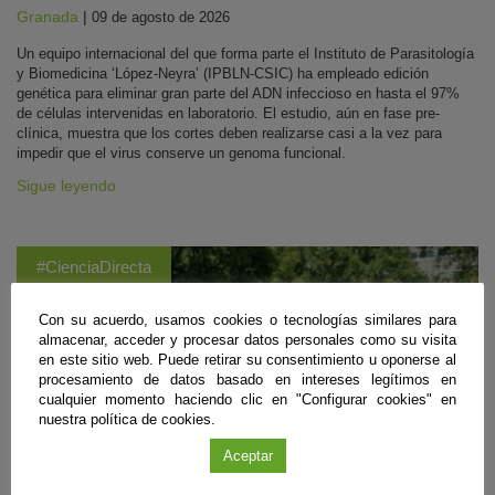
Granada
|
09 de agosto de 2026
Un equipo internacional del que forma parte el Instituto de Parasitología
y Biomedicina ‘López-Neyra’ (IPBLN-CSIC) ha empleado edición
genética para eliminar gran parte del ADN infeccioso en hasta el 97%
de células intervenidas en laboratorio. El estudio, aún en fase pre-
clínica, muestra que los cortes deben realizarse casi a la vez para
impedir que el virus conserve un genoma funcional.
Sigue leyendo
#CienciaDirecta
Con su acuerdo, usamos cookies o tecnologías similares para
almacenar, acceder y procesar datos personales como su visita
en este sitio web. Puede retirar su consentimiento u oponerse al
procesamiento de datos basado en intereses legítimos en
cualquier momento haciendo clic en "Configurar cookies" en
nuestra política de cookies.
Aceptar