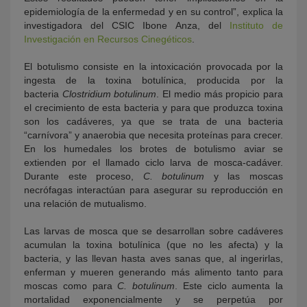
epidemiología de la enfermedad y en su control”, explica la
investigadora del CSIC Ibone Anza, del
Instituto de
Investigación en Recursos Cinegéticos
.
El botulismo consiste en la intoxicación provocada por la
ingesta de la toxina botulínica, producida por la
bacteria
Clostridium botulinum
. El medio más propicio para
el crecimiento de esta bacteria y para que produzca toxina
son los cadáveres, ya que se trata de una bacteria
“carnívora” y anaerobia que necesita proteínas para crecer.
En los humedales los brotes de botulismo aviar se
extienden por el llamado ciclo larva de mosca-cadáver.
Durante este proceso,
C. botulinum
y las moscas
necrófagas interactúan para asegurar su reproducción en
una relación de mutualismo.
Las larvas de mosca que se desarrollan sobre cadáveres
acumulan la toxina botulínica (que no les afecta) y la
bacteria, y las llevan hasta aves sanas que, al ingerirlas,
enferman y mueren generando más alimento tanto para
moscas como para
C. botulinum
. Este ciclo aumenta la
mortalidad exponencialmente y se perpetúa por