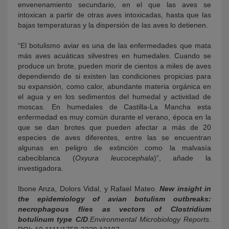
envenenamiento secundario, en el que las aves se
intoxican a partir de otras aves intoxicadas, hasta que las
bajas temperaturas y la dispersión de las aves lo detienen.
“El botulismo aviar es una de las enfermedades que mata
más aves acuáticas silvestres en humedales. Cuando se
produce un brote, pueden morir de cientos a miles de aves
dependiendo de si existen las condiciones propicias para
su expansión, como calor, abundante materia orgánica en
el agua y en los sedimentos del humedal y actividad de
moscas. En humedales de Castilla-La Mancha esta
enfermedad es muy común durante el verano, época en la
que se dan brotes que pueden afectar a más de 20
especies de aves diferentes, entre las se encuentran
algunas en peligro de extinción como la malvasía
cabeciblanca (
Oxyura leucocephala
)”, añade la
investigadora.
Ibone Anza, Dolors Vidal, y Rafael Mateo.
New insight in
the epidemiology of avian botulism outbreaks:
necrophagous flies as vectors of Clostridium
botulinum type C/D
.Environmental Microbiology Reports
.