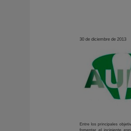
30 de diciembre de 2013
KY
Entre los principales obje
fomentar el incipiente es