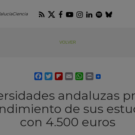
RSS
Twitter
Facebook
Youtube
Instagram
LinkedIn
Spotify
Blues
alucíaCiencia
VOLVER
ersidades andaluzas p
dimiento de sus estu
con 4.500 euros