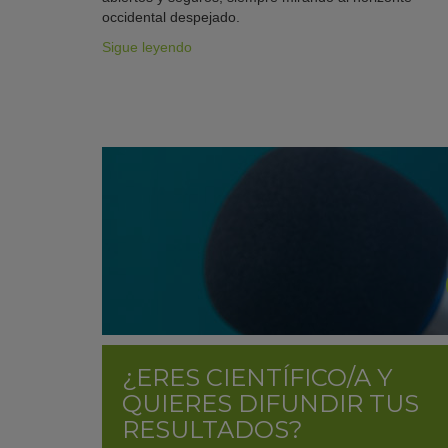
occidental despejado.
Sigue leyendo
¿ERES CIENTÍFICO/A Y
QUIERES DIFUNDIR TUS
RESULTADOS?