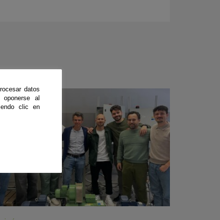
rocesar datos
CienciaDirecta
 oponerse al
endo clic en