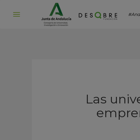
#And
Abrir
menú
Las univ
empren