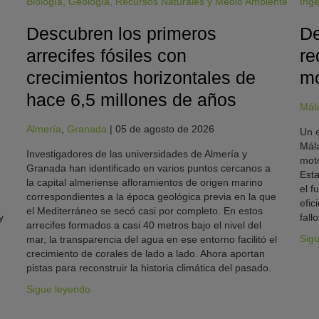
Biología
,
Geología
,
Recursos Naturales y Medio Ambiente
Inge
Descubren los primeros
De
arrecifes fósiles con
re
crecimientos horizontales de
mo
hace 6,5 millones de años
Mál
Almería
,
Granada
|
05 de agosto de 2026
Un e
Mála
Investigadores de las universidades de Almería y
moto
Granada han identificado en varios puntos cercanos a
Esta
la capital almeriense afloramientos de origen marino
el f
correspondientes a la época geológica previa en la que
efic
el Mediterráneo se secó casi por completo. En estos
y
fallo
arrecifes formados a casi 40 metros bajo el nivel del
Sig
mar, la transparencia del agua en ese entorno facilitó el
crecimiento de corales de lado a lado. Ahora aportan
pistas para reconstruir la historia climática del pasado.
Sigue leyendo