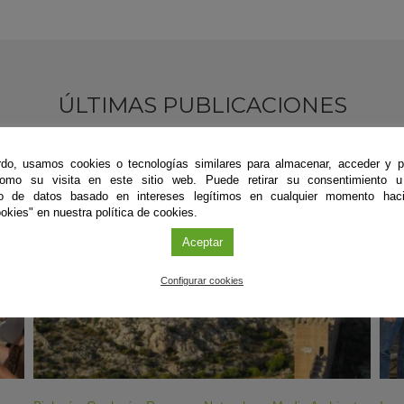
ÚLTIMAS PUBLICACIONES
do, usamos cookies o tecnologías similares para almacenar, acceder y p
#CienciaDirecta
#
como su visita en este sitio web. Puede retirar su consentimiento u
to de datos basado en intereses legítimos en cualquier momento haci
okies" en nuestra política de cookies.
Aceptar
Configurar cookies