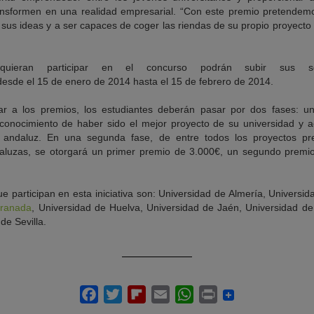
nsformen en una realidad empresarial. “Con este premio pretendemo
sus ideas y a ser capaces de coger las riendas de su propio proyecto y 
quieran participar en el concurso podrán subir sus so
esde el 15 de enero de 2014 hasta el 15 de febrero de 2014.
ar a los premios, los estudiantes deberán pasar por dos fases: u
conocimiento de haber sido el mejor proyecto de su universidad y a
 andaluz. En una segunda fase, de entre todos los proyectos pre
daluzas, se otorgará un primer premio de 3.000€, un segundo prem
 participan en esta iniciativa son: Universidad de Almería, Universi
Granada
, Universidad de Huelva, Universidad de Jaén, Universidad d
de Sevilla.