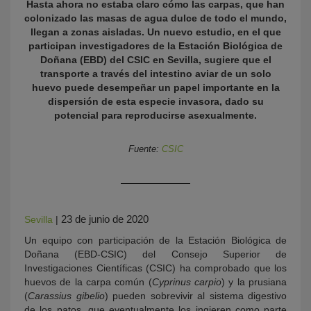
Hasta ahora no estaba claro cómo las carpas, que han
colonizado las masas de agua dulce de todo el mundo,
llegan a zonas aisladas. Un nuevo estudio, en el que
participan investigadores de la Estación Biológica de
Doñana (EBD) del CSIC en Sevilla, sugiere que el
transporte a través del intestino aviar de un solo
huevo puede desempeñar un papel importante en la
dispersión de esta especie invasora, dado su
potencial para reproducirse asexualmente.
KY
Fuente:
CSIC
23 de junio de 2020
Sevilla
|
Un equipo con participación de la Estación Biológica de
Doñana (EBD-CSIC) del Consejo Superior de
Investigaciones Científicas (CSIC) ha comprobado que los
huevos de la carpa común (
Cyprinus carpio
) y la prusiana
(
Carassius gibelio
) pueden sobrevivir al sistema digestivo
de los patos, que eventualmente los ingieren como parte