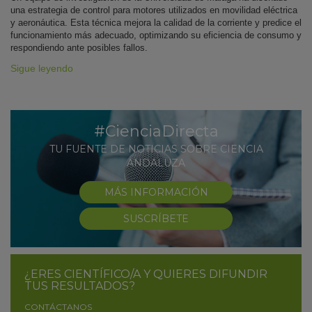
una estrategia de control para motores utilizados en movilidad eléctrica
y aeronáutica. Esta técnica mejora la calidad de la corriente y predice el
funcionamiento más adecuado, optimizando su eficiencia de consumo y
respondiendo ante posibles fallos.
Sigue leyendo
#CienciaDirecta
TU FUENTE DE NOTICIAS SOBRE CIENCIA
ANDALUZA
MÁS INFORMACIÓN
SUSCRÍBETE
¿ERES CIENTÍFICO/A Y QUIERES DIFUNDIR
TUS RESULTADOS?
CONTÁCTANOS