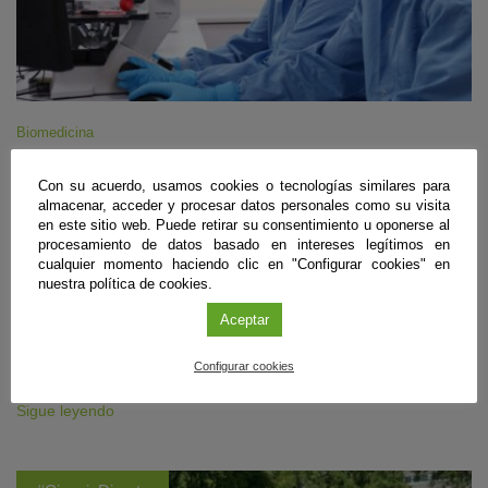
Biomedicina
Diseñan unas ‘tijeras moleculares’ que frenan
Con su acuerdo, usamos cookies o tecnologías similares para
la infección del VIH en células de laboratorio
almacenar, acceder y procesar datos personales como su visita
en este sitio web. Puede retirar su consentimiento u oponerse al
Granada
|
procesamiento de datos basado en intereses legítimos en
09 de agosto de 2026
cualquier momento haciendo clic en "Configurar cookies" en
Un equipo internacional del que forma parte el Instituto de Parasitología
nuestra política de cookies.
y Biomedicina ‘López-Neyra’ (IPBLN-CSIC) ha empleado edición
Aceptar
genética para eliminar gran parte del ADN infeccioso en hasta el 97%
de células intervenidas en laboratorio. El estudio, aún en fase pre-
clínica, muestra que los cortes deben realizarse casi a la vez para
Configurar cookies
impedir que el virus conserve un genoma funcional.
Sigue leyendo