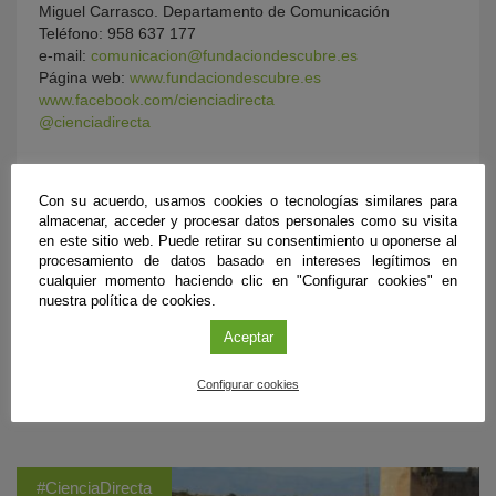
Miguel Carrasco. Departamento de Comunicación
Teléfono: 958 637 177
e-mail:
comunicacion@fundaciondescubre.es
Página web:
www.fundaciondescubre.es
www.facebook.com/cienciadirecta
@cienciadirecta
Con su acuerdo, usamos cookies o tecnologías similares para
almacenar, acceder y procesar datos personales como su visita
en este sitio web. Puede retirar su consentimiento u oponerse al
procesamiento de datos basado en intereses legítimos en
cualquier momento haciendo clic en "Configurar cookies" en
nuestra política de cookies.
Aceptar
Configurar cookies
ÚLTIMAS PUBLICACIONES
#CienciaDirecta