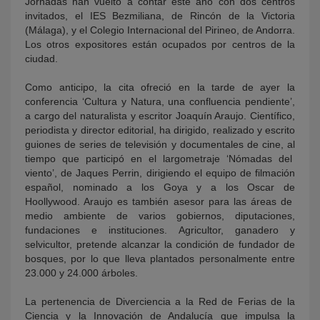
Jornadas han vuelto a contar este año con dos centros
invitados, el IES Bezmiliana, de Rincón de la Victoria
(Málaga), y el Colegio Internacional del Pirineo, de Andorra.
Los otros expositores están ocupados por centros de la
ciudad.
Como anticipo, la cita ofreció en la tarde de ayer la
conferencia ‘Cultura y Natura, una confluencia pendiente’,
a cargo del naturalista y escritor Joaquín Araujo. Científico,
periodista y director editorial, ha dirigido, realizado y escrito
guiones de series de televisión y documentales de cine, al
tiempo que participó en el largometraje ‘Nómadas del
viento’, de Jaques Perrin, dirigiendo el equipo de filmación
español, nominado a los Goya y a los Oscar de
Hoollywood. Araujo es también asesor para las áreas de
medio ambiente de varios gobiernos, diputaciones,
fundaciones e instituciones. Agricultor, ganadero y
selvicultor, pretende alcanzar la condición de fundador de
bosques, por lo que lleva plantados personalmente entre
23.000 y 24.000 árboles.
La pertenencia de Diverciencia a la Red de Ferias de la
Ciencia y la Innovación de Andalucía que impulsa la