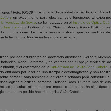
El físico de la Universidad de Sevilla Adán Cabe
Letters
un experimento para observar este fenómeno. El experime
a
Universidad de Sevilla
, se ha realizado en el
Instituto de Óptica Cuá
de Innsbruck
bajo la dirección de Christian Roos y Rainer Blatt. En u
ado por dos iones, los físicos han demostrado que las medidas de
iedades compatibles se midan sobre el sistema.
lizado por dos estudiantes de doctorado austriacos, Gerhard Kirchmair
l holandés, René Gerritsma, y ha contado con el apoyo teórico de d
leinmann, y el catedrático de la
Universidad de Sevilla
Adán Cabello
. 
cio enfriados por láser en una trampa electromagnética y han realiza
imento hemos usado técnicas que fueron diseñadas para construir un
rtas lógicas cuánticas, comenta Christian Roos. Durante más de cu
o, se pensaba incluso que era imposible. La suerte ha sido descubr
camente era posible hacerlo, explica Adán Cabello.