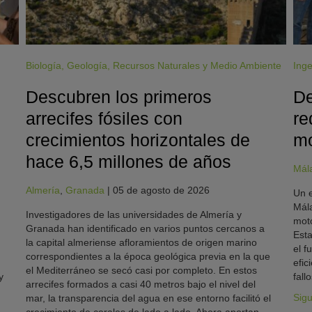
Biología
,
Geología
,
Recursos Naturales y Medio Ambiente
Inge
Descubren los primeros
De
arrecifes fósiles con
re
crecimientos horizontales de
mo
hace 6,5 millones de años
Mál
Almería
,
Granada
|
05 de agosto de 2026
Un e
Mála
Investigadores de las universidades de Almería y
moto
Granada han identificado en varios puntos cercanos a
Esta
la capital almeriense afloramientos de origen marino
el f
correspondientes a la época geológica previa en la que
efic
el Mediterráneo se secó casi por completo. En estos
y
fallo
arrecifes formados a casi 40 metros bajo el nivel del
Sig
mar, la transparencia del agua en ese entorno facilitó el
crecimiento de corales de lado a lado. Ahora aportan