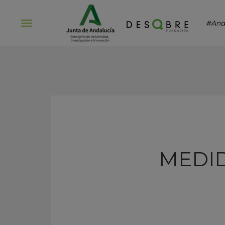
#And
Abrir
menú
MEDID