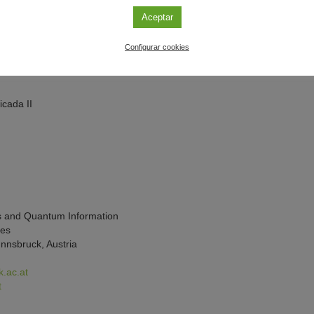
Aceptar
Configurar cookies
icada II
m
cs and Quantum Information
ces
Innsbruck, Austria
.ac.at
t