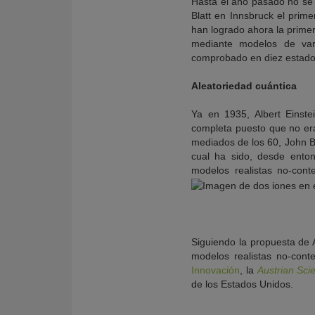
Hasta el año pasado no se 
Blatt en Innsbruck el prime
han logrado ahora la prim
mediante modelos de vari
comprobado en diez estados
Aleatoriedad cuántica
Ya en 1935, Albert Einst
completa puesto que no era 
mediados de los 60, John Be
cual ha sido, desde ento
modelos realistas no-cont
Siguiendo la propuesta de 
modelos realistas no-cont
Innovación
, la
Austrian Sc
de los Estados Unidos.