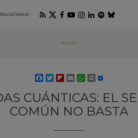
RSS
Twitter
Facebook
Youtube
Instagram
LinkedIn
Spotify
Blues
alucíaCiencia
VOLVER
AS CUÁNTICAS: EL S
COMÚN NO BASTA