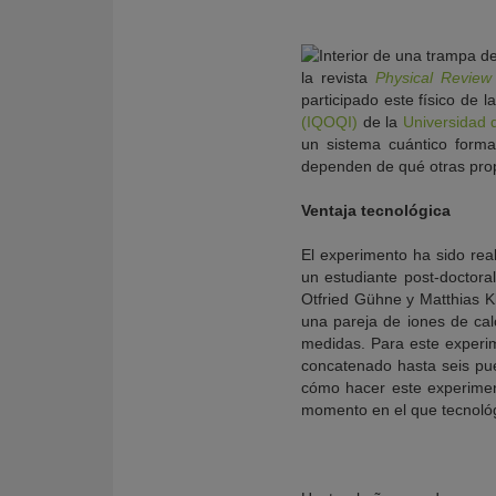
la revista
Physical Review 
participado este físico de l
(IQOQI)
de la
Universidad 
un sistema cuántico form
dependen de qué otras prop
Ventaja tecnológica
El experimento ha sido rea
un estudiante post-doctora
Otfried Gühne y Matthias K
una pareja de iones de cal
medidas. Para este exper
concatenado hasta seis pue
cómo hacer este experiment
momento en el que tecnológi