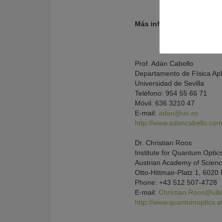
Más información:
Prof. Adán Cabello
Departamento de Física Apl
Universidad de Sevilla
Teléfono: 954 55 66 71
Móvil: 636 3210 47
E-mail:
adan@us.es
http://www.adancabello.co
Dr. Christian Roos
Institute for Quantum Opti
Austrian Academy of Scien
Otto-Hittmair-Platz 1, 6020 
Phone: +43 512 507-4728
E-mail:
Christian.Roos@uibk
http://www.quantumoptics.a