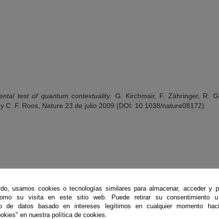
ntal test of quantum contextuality
. G. Kirchmair, F. Zähringer, R. 
, y C. F. Roos, Nature 23 de julio 2009 (DOI: 10.1038/nature08172).
do, usamos cookies o tecnologías similares para almacenar, acceder y p
como su visita en este sitio web. Puede retirar su consentimiento u
to de datos basado en intereses legítimos en cualquier momento haci
okies" en nuestra política de cookies.