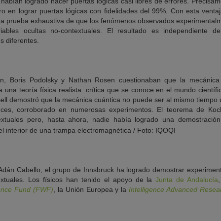
habían logrado hacer puertas lógicas casi libres de errores. Precisam
ro en lograr puertas lógicas con fidelidades del 99%. Con esta ventaja
era prueba exhaustiva de que los fenómenos observados experimentalm
ables ocultas no-contextuales. El resultado es independiente de
 diferentes.
ein, Boris Podolsky y Nathan Rosen cuestionaban que la mecánica 
una teoría física realista  crítica que se conoce en el mundo cientí
ll demostró que la mecánica cuántica no puede ser al mismo tiempo una
nces, corroborado en numerosas experimentos. El teorema de Koc
extuales pero, hasta ahora, nadie había logrado una demostración
Adán Cabello, el grupo de Innsbruck ha logrado demostrar experiment
extuales. Los físicos han tenido el apoyo de la
Junta de Andalucía
ience Fund (FWF)
, la Unión Europea y la
Intelligence Advanced Resear