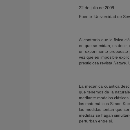
22 de julio de 2009
Fuente: Universidad de Sevi
Al contrario que la física 
en que se midan, es decir, 
un experimento propuesto p
vez que es imposible expli
prestigiosa revista
Nature
. 
KY
La mecánica cuántica descri
que tenemos de la naturale
mediante modelos clásicos c
los matemáticos Simon Koch
las medidas tenían que ser
medidas se hagan simultán
perturban entre sí.