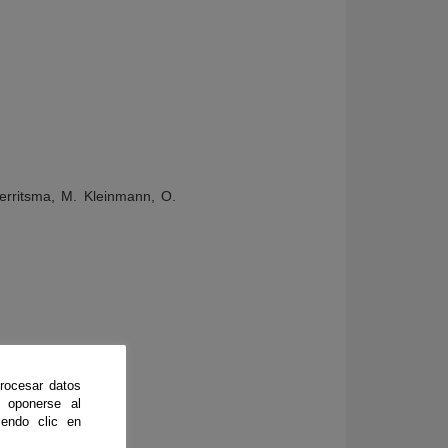
Gerritsma, M. Kleinmann, O.
rocesar datos
 oponerse al
endo clic en