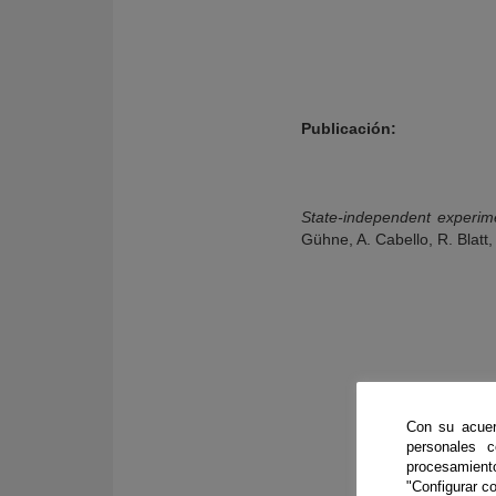
Publicación:
State-independent experime
Gühne, A. Cabello, R. Blatt
Con su acuer
personales 
procesamien
"Configurar co