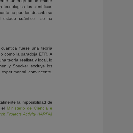
ente fue el grupo de Rainer
 tecnológica los científicos
ente no pueden describirse
l estado cuántico  se ha
cuántica fuese una teoría
fico como la paradoja EPR. A
 teoría realista y local, lo
hen y Specker excluye los
 experimental convincente.
almente la imposibilidad de
, el
Ministerio de Ciencia e
ch Projects Activity (IARPA)