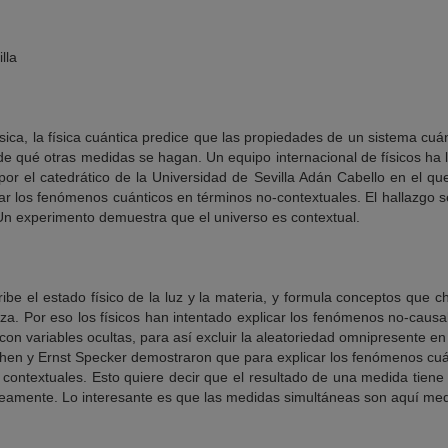
lla
clásica, la física cuántica predice que las propiedades de un sistema cu
de qué otras medidas se hagan. Un equipo internacional de físicos ha
or el catedrático de la Universidad de Sevilla Adán Cabello en el q
car los fenómenos cuánticos en términos no-contextuales. El hallazgo 
Un experimento demuestra que el universo es contextual.
be el estado físico de la luz y la materia, y formula conceptos que 
za. Por eso los físicos han intentado explicar los fenómenos no-causa
on variables ocultas, para así excluir la aleatoriedad omnipresente en 
en y Ernst Specker demostraron que para explicar los fenómenos cuán
 contextuales. Esto quiere decir que el resultado de una medida tien
eamente. Lo interesante es que las medidas simultáneas son aquí med