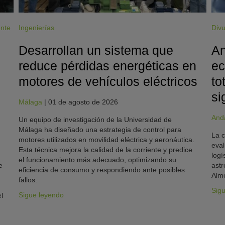
ente
Ingenierías
Divu
Desarrollan un sistema que
An
reduce pérdidas energéticas en
ec
motores de vehículos eléctricos
to
si
Málaga
|
01 de agosto de 2026
And
Un equipo de investigación de la Universidad de
Málaga ha diseñado una estrategia de control para
La c
motores utilizados en movilidad eléctrica y aeronáutica.
eval
Esta técnica mejora la calidad de la corriente y predice
logí
el funcionamiento más adecuado, optimizando su
e
astr
eficiencia de consumo y respondiendo ante posibles
Alme
fallos.
Sig
Sigue leyendo
l