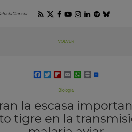
RSS
Twitter
Facebook
Youtube
Instagram
LinkedIn
Spotify
Blues
alucíaCiencia
VOLVER
Biología
an la escasa importan
o tigre en la transmisi
malaria aviar