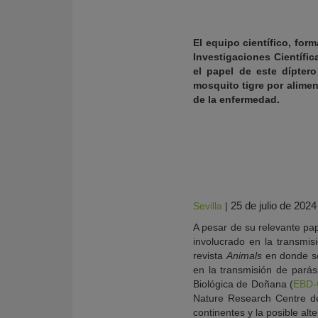
El equipo científico, fo
Investigaciones Científic
el papel de este dípter
mosquito tigre por alimen
de la enfermedad.
25 de julio de 2024
Sevilla
|
KY
A pesar de su relevante pa
involucrado en la transmisi
revista
Animals
en donde se
en la transmisión de parási
Biológica de Doñana (
EBD-
Nature Research Centre de 
continentes y la posible al