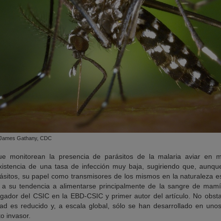
 / James Gathany, CDC
ue monitorean la presencia de parásitos de la malaria aviar en 
existencia de una tasa de infección muy baja, sugiriendo que, aunqu
rásitos, su papel como transmisores de los mismos en la naturaleza e
a su tendencia a alimentarse principalmente de la sangre de mamíf
tigador del CSIC en la EBD-CSIC y primer autor del artículo. No obst
dad es reducido y, a escala global, sólo se han desarrollado en uno
o invasor.