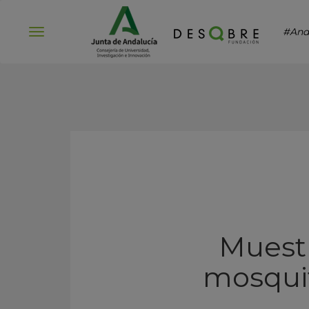
#And
Abrir
menú
Muestr
mosquit