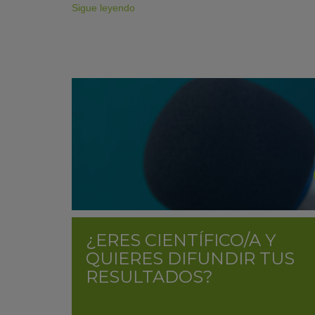
Sigue leyendo
¿ERES CIENTÍFICO/A Y
QUIERES DIFUNDIR TUS
RESULTADOS?