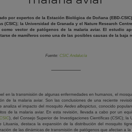
rmado por expertos de la Estación Biológica de Doñana (EBD-CSIC)
as (CSIC); la Universidad de Granada y el Nature Research Centr
o como vector de patógenos de la malaria aviar. El estudio apu
tarse de mamíferos como una de las posibles causas de la baja r
Fuente:
CSIC Andalucía
pel en la transmisión de algunas enfermedades en humanos, el mosquit
ón de la malaria aviar. Son las conclusiones de una reciente revisió
 analiza el impacto del mosquito
Aedes albopictus
, conocido popula
tos de la malaria aviar. En esta revisión, llevada a cabo por un equi
CSIC
), del Consejo Superior de Investigaciones Científicas (CSIC); la
Lituania, destaca la expansión de la distribución del mosquito tigr
teración de las dinámicas de transmisión de patógenos que afectan a la f