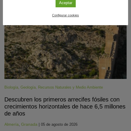
#CienciaDirecta
Aceptar
Configurar cookies
Biología
,
Geología
,
Recursos Naturales y Medio Ambiente
Descubren los primeros arrecifes fósiles con
crecimientos horizontales de hace 6,5 millones
de años
Almería
,
Granada
|
05 de agosto de 2026