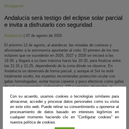
Divulgación
Andalucía será testigo del eclipse solar parcial
e invita a disfrutarlo con seguridad
Andalucía
|
07 de agosto de 2026
El próximo 12 de agosto, al atardecer, las miradas de curiosos y
aficionados a la astronomía apuntarán al cielo. El primero de los tres
eclipses que se sucederán en 2026, 2027 y 2028 se iniciará a las
19:39, y llegará a su fase máxima hacia las 20:30, para finalizar entre
las 21:15 y 21:25, dependiendo de la zona dónde se observe. En
Andalucía se observará de forma parcial, y aunque el Sol no esté
totalmente oculto, los expertos recomiendan protección ocular con
gafas homologadas, evitar trucos caseros y poco efectivos como gafas
de sol convencionales, radiografías, CD o cristales ahumados, ir
debidamente equipados con agua y ropa de abrigo, así como escoger
Con su acuerdo, usamos cookies o tecnologías similares para
lugares abiertos y seguros, siempre mirando al horizonte occidental
almacenar, acceder y procesar datos personales como su visita
despejado.
en este sitio web. Puede retirar su consentimiento u oponerse al
Sigue leyendo
procesamiento de datos basado en intereses legítimos en
cualquier momento haciendo clic en "Configurar cookies" en
nuestra política de cookies.