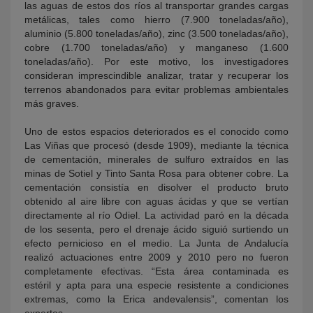
las aguas de estos dos ríos al transportar grandes cargas
metálicas, tales como hierro (7.900 toneladas/año),
aluminio (5.800 toneladas/año), zinc (3.500 toneladas/año),
cobre (1.700 toneladas/año) y manganeso (1.600
toneladas/año). Por este motivo, los investigadores
consideran imprescindible analizar, tratar y recuperar los
terrenos abandonados para evitar problemas ambientales
más graves.
Uno de estos espacios deteriorados es el conocido como
Las Viñas que procesó (desde 1909), mediante la técnica
de cementación, minerales de sulfuro extraídos en las
minas de Sotiel y Tinto Santa Rosa para obtener cobre. La
cementación consistía en disolver el producto bruto
obtenido al aire libre con aguas ácidas y que se vertían
directamente al río Odiel. La actividad paró en la década
de los sesenta, pero el drenaje ácido siguió surtiendo un
efecto pernicioso en el medio. La Junta de Andalucía
realizó actuaciones entre 2009 y 2010 pero no fueron
completamente efectivas. “Esta área contaminada es
estéril y apta para una especie resistente a condiciones
extremas, como la Erica andevalensis”, comentan los
expertos.