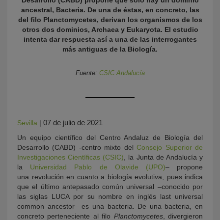
Desarrollo (CABD) propone que solo hay un dominio
ancestral, Bacteria. De una de éstas, en concreto, las
del filo Planctomycetes, derivan los organismos de los
otros dos dominios, Archaea y Eukaryota. El estudio
intenta dar respuesta así a una de las interrogantes
más antiguas de la Biología.
Fuente:
CSIC Andalucía
KY
07 de julio de 2021
Sevilla
|
Un equipo científico del Centro Andaluz de Biología del
Desarrollo (CABD) -centro mixto del
Consejo Superior de
Investigaciones Científicas (CSIC)
, la Junta de Andalucía y
la
Universidad Pablo de Olavide (UPO)
– propone
una revolución en cuanto a biología evolutiva, pues indica
que el último antepasado común universal –conocido por
las siglas LUCA por su nombre en inglés last universal
common ancestor– es una bacteria. De una bacteria, en
concreto perteneciente al filo
Planctomycetes
, divergieron