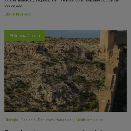
lugares abiertos y seguros, siempre mirando al horizonte occidental
despejado.
Sigue leyendo
#CienciaDirecta
Biología
,
Geología
,
Recursos Naturales y Medio Ambiente