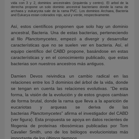
vida con 3 y 2, dominios ancestrales (izquierda y centro). El arbol de la
derecha propone un solo dominio ancestral bacteriano donde la rama de
archaea y eukaryota sale de la rama PVC. Los dominios Archaea, Bacteria
and Eukarya estan colorados rojo, azul y verde, respectivamente.
Así, estos científicos proponen que solo hay un dominio
ancestral, Bacteria. Una de estas bacterias, perteneciendo
al filo
Planctomycetes
, empezó a divergir y desarrollar
características que no se suelen ver en bacteria. Así, el
equipo científico del CABD propone, basándose en estas
características y en el conocimiento publicado, que estas
bacterias son nuestros ancestros más antiguos.
Damien Devos reivindica un cambio radical en las
relaciones entre los 3 dominios del árbol de la vida, donde
se tengan en cuenta las relaciones evolutivas. “De esta
forma, la visión de la evolución y de estos grupos cambian
de forma brutal, donde la rama que lleva a la aparición de
eucariotas y arqueas se deriva de las
bacterias
Planctomycetes
” afirma el investigador del CABD
(ver figura). Esta propuesta se apoya en datos recientes de
filogenia de proteínas ribosómicas publicadas por Tom
Cavalier Smith, uno de los biólogos evolucionistas más
importante de los últimos tiempos.