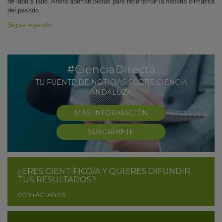
de lado a lado. Ahora aportan pistas para reconstruir la historia climática
del pasado.
Sigue leyendo
#CienciaDirecta
TU FUENTE DE NOTICIAS SOBRE CIENCIA
ANDALUZA
MÁS INFORMACIÓN
SUSCRÍBETE
¿ERES CIENTÍFICO/A Y QUIERES DIFUNDIR
TUS RESULTADOS?
CONTÁCTANOS