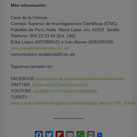
Más información:
Casa de la Ciencia
Consejo Superior de Investigaciones Científicas (CSIC)
Pabellón de Perú, Avda. María Luisa, s/n, 41013  Sevilla
Teléfono: 954 23 23 49 (Ext. 145)
Erika López (687088515) e Iván Alonso (636289328)
www.casadelanciencia.csic.es
comunicacion.andalucia@csic.es
Síguenos también en:
FACEBOOK:
www.facebook.com/lacasadelacienciadesevilla
TWITTER:
twitter.com/LCasaCienciaSev
YOUTUBE:
youtube.com/CasaCienciaSevilla
TUENTI:
www.tuenti.com/#m=Page&func=index&page_key=1_775_70646