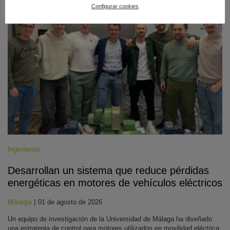
#CienciaDirecta
Configurar cookies
Ingenierías
Desarrollan un sistema que reduce pérdidas
energéticas en motores de vehículos eléctricos
Málaga
|
01 de agosto de 2026
Un equipo de investigación de la Universidad de Málaga ha diseñado
una estrategia de control para motores utilizados en movilidad eléctrica