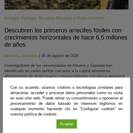
Biología
,
Geología
,
Recursos Naturales y Medio Ambiente
Descubren los primeros arrecifes fósiles con
crecimientos horizontales de hace 6,5 millones
de años
Almería
,
Granada
|
05 de agosto de 2026
Investigadores de las universidades de Almería y Granada han
identificado en varios puntos cercanos a la capital almeriense
afloramientos de origen marino correspondientes a la época geológica
previa en la que el Mediterráneo se secó casi por completo. En estos
arrecifes formados a casi 40 metros bajo el nivel del mar, la
Con su acuerdo, usamos cookies o tecnologías similares para
transparencia del agua en ese entorno facilitó el crecimiento de corales
almacenar, acceder y procesar datos personales como su visita
de lado a lado. Ahora aportan pistas para reconstruir la historia climática
en este sitio web. Puede retirar su consentimiento u oponerse al
del pasado.
procesamiento de datos basado en intereses legítimos en
cualquier momento haciendo clic en "Configurar cookies" en
Sigue leyendo
nuestra política de cookies.
Aceptar