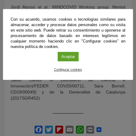
Jordi Alonso et al.: MINDCOVID Working group. Mental
Health Impact of the First Wave of COVID-19 Pandemic on
Spanish Healthcare Workers: a Large Cross-sectional
Con su acuerdo, usamos cookies o tecnologías similares para
almacenar, acceder y procesar datos personales como su visita
Survey. Rev. Psiq. Salud Pública. doi:
en este sitio web. Puede retirar su consentimiento u oponerse al
https://doi.org/10.1016/j.rpsm.2020.12.001
procesamiento de datos basado en intereses legítimos en
cualquier momento haciendo clic en "Configurar cookies" en
Mortier P, Vilagut G, Ferrer M, et al. Thirty‐day suicidal
nuestra política de cookies.
thoughts and behaviors among hospital workers during the
first wave of the Spain COVID‐19 outbreak. Depression and
Aceptar
Anxiety. 2020;1–17. https://doi.org/10.1002/da.23129
Configurar cookies
Estos estudios han recibido financiación del Instituto de
Salud Carlos III (Ministerio de Ciencia e
Innovación)/FEDER COV20/00711, Sara Borrell,
CD18/00049) y de la Generalitat de Catalunya
(2017SGR452).