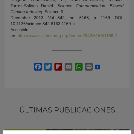
Torres‐Salinas Daniel.
Science Communication: Flawed
Citation Indexing
. Science 6
December 2013: Vol 342, no. 6163, p. 1169. DOI:
10.1126/science.342.6163.1169-b.
Accesible
en:
http://www.sciencemag.org/content/342/6163/1169.2
ÚLTIMAS PUBLICACIONES