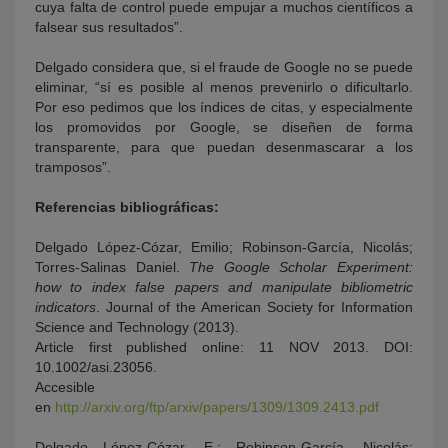
cuya falta de control puede empujar a muchos científicos a
falsear sus resultados”.
Delgado considera que, si el fraude de Google no se puede
eliminar, “sí es posible al menos prevenirlo o dificultarlo.
Por eso pedimos que los índices de citas, y especialmente
los promovidos por Google, se diseñen de forma
transparente, para que puedan desenmascarar a los
tramposos”.
Referencias bibliográficas:
Delgado López‐Cózar, Emilio; Robinson‐García, Nicolás;
Torres‐Salinas Daniel.
The Google Scholar Experiment:
how to index false papers and manipulate bibliometric
indicators
. Journal of the American Society for Information
Science and Technology (2013).
Article first published online: 11 NOV 2013. DOI:
10.1002/asi.23056.
Accesible
en
http://arxiv.org/ftp/arxiv/papers/1309/1309.2413.pdf
Delgado López‐Cózar, E.; Robinson‐García, Nicolás;