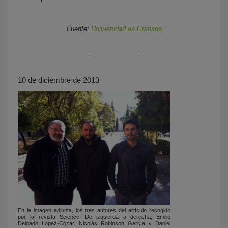
Fuente:
Universidad de Granada
10 de diciembre de 2013
KY
En la imagen adjunta, los tres autores del artículo recogido
por la revista Science. De izquierda a derecha, Emilio
Delgado López-Cózar, Nicolás Robinson García y Daniel