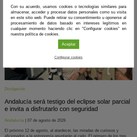
#CienciaDirecta
Con su acuerdo, usamos cookies o tecnologías similares para
almacenar, acceder y procesar datos personales como su visita
en este sitio web. Puede retirar su consentimiento u oponerse al
procesamiento de datos basado en intereses legítimos en
cualquier momento haciendo clic en "Configurar cookies" en
nuestra política de cookies.
Aceptar
Configurar cookies
Divulgación
Andalucía será testigo del eclipse solar parcial
e invita a disfrutarlo con seguridad
Andalucía
|
07 de agosto de 2026
El próximo 12 de agosto, al atardecer, las miradas de curiosos y
aficionados a la astronomía apuntarán al cielo. El primero de los tres