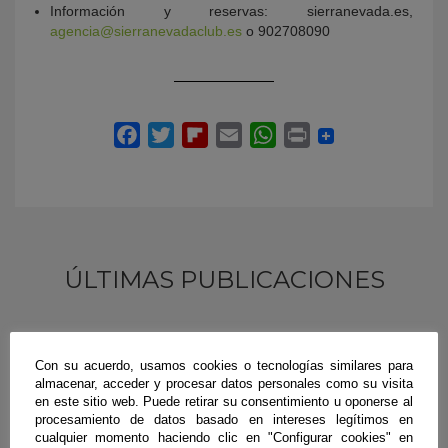
Información y reservas: sierranevada.es,
agencia@sierranevadaclub.es
o 902708090
ÚLTIMAS PUBLICACIONES
#CienciaDirecta
Con su acuerdo, usamos cookies o tecnologías similares para
almacenar, acceder y procesar datos personales como su visita
en este sitio web. Puede retirar su consentimiento u oponerse al
procesamiento de datos basado en intereses legítimos en
cualquier momento haciendo clic en "Configurar cookies" en