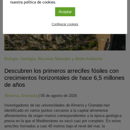
nuestra política de cookies.
Aceptar
Configurar cookies
Biología
,
Geología
,
Recursos Naturales y Medio Ambiente
Descubren los primeros arrecifes fósiles con
crecimientos horizontales de hace 6,5 millones
de años
Almería
,
Granada
|
05 de agosto de 2026
Investigadores de las universidades de Almería y Granada han
identificado en varios puntos cercanos a la capital almeriense
afloramientos de origen marino correspondientes a la época geológica
previa en la que el Mediterráneo se secó casi por completo. En estos
arrecifes formados a casi 40 metros bajo el nivel del mar, la