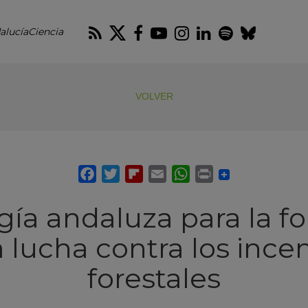
RSS
Twitter
Facebook
Youtube
Instagram
LinkedIn
Spotify
Blues
alucíaCiencia
VOLVER
gía andaluza para la f
a lucha contra los ince
forestales