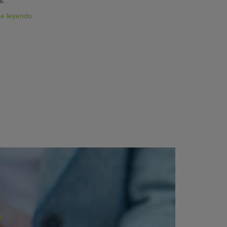
s.
ue leyendo