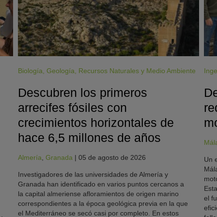
Biología
,
Geología
,
Recursos Naturales y Medio Ambiente
Inge
Descubren los primeros
De
arrecifes fósiles con
re
crecimientos horizontales de
mo
hace 6,5 millones de años
Mál
Almería
,
Granada
|
05 de agosto de 2026
Un e
Mála
Investigadores de las universidades de Almería y
moto
Granada han identificado en varios puntos cercanos a
Esta
la capital almeriense afloramientos de origen marino
el f
correspondientes a la época geológica previa en la que
efic
el Mediterráneo se secó casi por completo. En estos