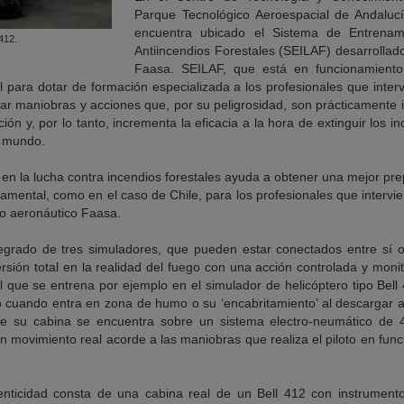
Parque Tecnológico Aeroespacial de Andalucía
encuentra ubicado el Sistema de Entrenam
412.
Antiincendios Forestales (SEILAF) desarrolla
Faasa. SEILAF, que está en funcionamient
 para dotar de formación especializada a los profesionales que interv
zar maniobras y acciones que, por su peligrosidad, son prácticamente 
ión y, por lo tanto, incrementa la eficacia a la hora de extinguir los 
l mundo.
en la lucha contra incendios forestales ayuda a obtener una mejor prep
ndamental, como en el caso de Chile, para los profesionales que intervi
po aeronáutico Faasa.
egrado de tres simuladores, que pueden estar conectados entre sí o
sión total en la realidad del fuego con una acción controlada y moni
al que se entrena por ejemplo en el simulador de helicóptero tipo Bell
o cuando entra en zona de humo o su ‘encabritamiento’ al descargar 
ue su cabina se encuentra sobre un sistema electro-neumático de 4
 movimiento real acorde a las maniobras que realiza el piloto en func
nticidad consta de una cabina real de un Bell 412 con instrument