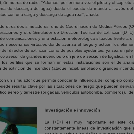
25 metros de radio. “Además, por primera vez el piloto y el copiloto
tema de descarga de agua) desde el puesto de mando a través del es
litud con una carga y descarga de agua real”, añade.
de otros dos simuladores: uno de Coordinación de Medios Aéreos (CO
peraciones y otro Simulador de Dirección Técnica de Extinción (DTE)
 de comunicaciones y una estación meteorológica situados frente a u
ición escenarios virtuales donde avanza el fuego y actúan los element
to del director de extinción como de posibles ayudantes, ya sea un jefe 
nico asesor de grandes incendios o un jefe de sección de logística, en 
los perfiles que se forman en estas instalaciones son el de analis
r de extinción de incendios (ataque inicial, ampliado o grandes incendi
on un simulador que permite conocer la influencia del complejo compo
uede resultar clave por las situaciones de riesgo que pueden derivar
tico aéreo y terrestre (brigadas, vehículos autobomba, bomberos), de l
Investigación e innovación
La I+D+i es muy importante en este ca
constantemente líneas de investigación que