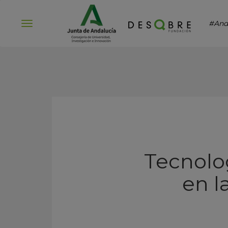
#And
Abrir
menú
Tecnolo
en l