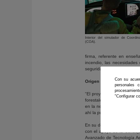
Interior del simulador de Coordi
(COA).
firma, referente en enseñ
incendio, las necesidades
seguridad de los profesiona
Con su acuer
Origen de la iniciativa
personales 
procesamien
“El proyecto es el resultad
"Configurar co
forestales y de la multinac
en la necesidad formativa q
ahí la puesta en marcha de 
En su desarrollo ha colabor
con el apoyo de la Conseje
Avanzado de Tecnología Aer