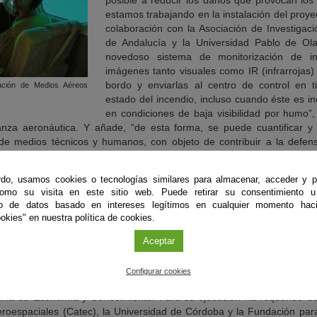
posible a reducir los daños que provocan los 
estamos trabajando en la instalación del proy
colaboración con la Asociación de Investigaci
de Andalucía y la Universidad Pablo de Ola
novedoso sistema de monitorización de i
imágenes tanto visuales como IR (infrarrojas)
bordo y enviarlas al centro de control en 
nación de Medios Aéreos
estado del incendio, incluso cuando éste es i
en condiciones de baja visibilidad por humo”,
anza aeronáutica. Y añade, “de esta forma, se puede cuantificar y e
 de medios técnicos y humanos, con objeto de contribuir a la defens
les que actúan en la extinción del fuego”.
do, usamos cookies o tecnologías similares para almacenar, acceder y p
como su visita en este sitio web. Puede retirar su consentimiento u
to de datos basado en intereses legítimos en cualquier momento haci
o de la experiencia y la especialización de nuestra operadora aérea 
okies" en nuestra política de cookies.
ional Indra, especializada en el desarrollo de sistemas de entrenamient
ue existe en materia de extinción de incendios forestales, bien desde 
Aceptar
SEILAF”, relata Miguel Tamarit.
Configurar cookies
ado el Centro Andaluz de Innovación y Tecnología de la Información y
ría de Economía y Conocimiento. Para su ejecución ha requerido de 
oespaciales (Catec), la Universidad de Córdoba y la Fundación para