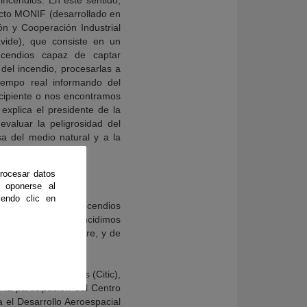
incendios. En este sentido,
ecto MONIF (desarrollado en
ón y Cooperación Industrial
vide), que consiste en un
ncendios capaz de captar
 del incendio, procesarlas a
tiempo real informando del
ncipiente o nos encontramos
 explica el presidente de la
valuar la peligrosidad del
a del medio natural y a la
rocesar datos
 oponerse al
endo clic en
en la lucha contra incendios
o virtual. Ambas coincidimos
tierra o desde el aire, y de
 las Comunicaciones (Citic),
la participación del Centro
 el Desarrollo Aeroespacial