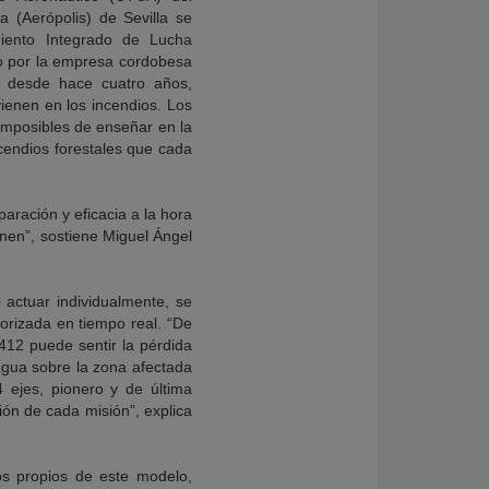
 (Aerópolis) de Sevilla se
iento Integrado de Lucha
do por la empresa cordobesa
o desde hace cuatro años,
ienen en los incendios. Los
imposibles de enseñar en la
incendios forestales que cada
aración y eficacia a la hora
enen”, sostiene Miguel Ángel
 actuar individualmente, se
torizada en tiempo real. “De
 412 puede sentir la pérdida
agua sobre la zona afectada
 ejes, pionero y de última
ión de cada misión”, explica
os propios de este modelo,