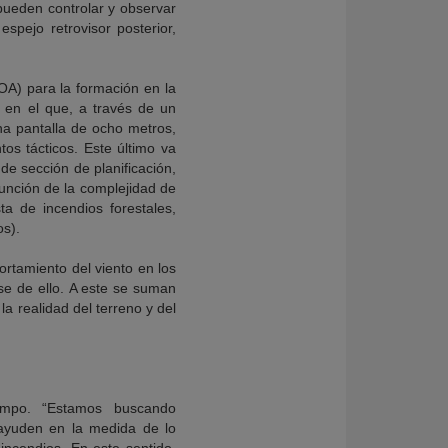
 pueden controlar y observar
pejo retrovisor posterior,
A) para la formación en la
 en el que, a través de un
na pantalla de ocho metros,
os tácticos. Este último va
de sección de planificación,
función de la complejidad de
ta de incendios forestales,
os).
rtamiento del viento en los
se de ello. A este se suman
a realidad del terreno y del
mpo. “Estamos buscando
 ayuden en la medida de lo