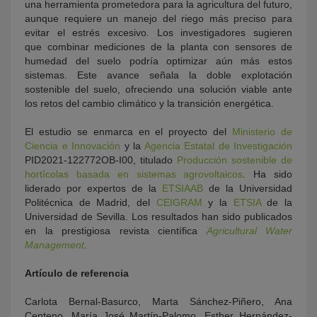
una herramienta prometedora para la agricultura del futuro,
aunque requiere un manejo del riego más preciso para
evitar el estrés excesivo. Los investigadores sugieren
que combinar mediciones de la planta con sensores de
humedad del suelo podría optimizar aún más estos
sistemas. Este avance señala la doble explotación
sostenible del suelo, ofreciendo una solución viable ante
los retos del cambio climático y la transición energética.
El estudio se enmarca en el proyecto del
Ministerio de
Ciencia e Innovación
y la
Agencia Estatal de Investigación
PID2021-122772OB-I00, titulado
Producción sostenible de
hortícolas basada en sistemas agrovoltaicos
. Ha sido
liderado por expertos de la
ETSIAAB
de la Universidad
Politécnica de Madrid, del
CEIGRAM
y la
ETSIA
de la
Universidad de Sevilla. Los resultados han sido publicados
en la prestigiosa revista científica
Agricultural Water
Management
.
Artículo de referencia
Carlota Bernal-Basurco, Marta Sánchez-Piñero, Ana
Centeno, María José Martín-Palomo, Esther Hernández-