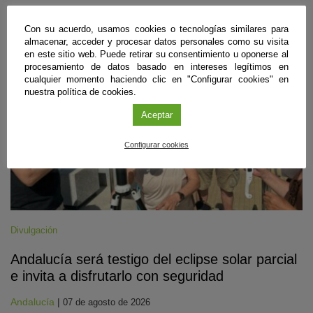
#CienciaDirecta
Con su acuerdo, usamos cookies o tecnologías similares para
almacenar, acceder y procesar datos personales como su visita
en este sitio web. Puede retirar su consentimiento u oponerse al
procesamiento de datos basado en intereses legítimos en
cualquier momento haciendo clic en "Configurar cookies" en
nuestra política de cookies.
Aceptar
Configurar cookies
Divulgación
Andalucía será testigo del eclipse solar parcial
e invita a disfrutarlo con seguridad
Andalucía
|
07 de agosto de 2026