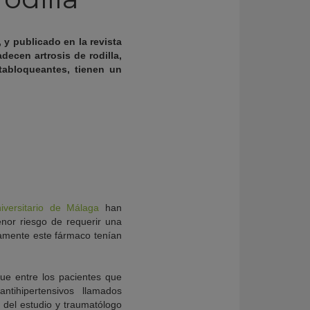
 y publicado en la revista
ecen artrosis de rodilla,
tabloqueantes, tienen un
iversitario de Málaga
han
nor riesgo de requerir una
viamente este fármaco tenían
ue entre los pacientes que
tihipertensivos llamados
r del estudio y traumatólogo