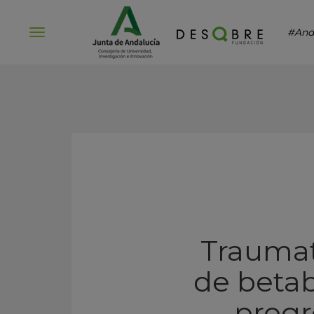
#And
Abrir
menú
Traumat
de betab
progre