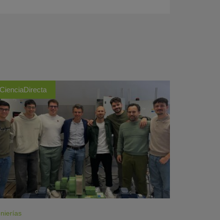
CienciaDirecta
nierías