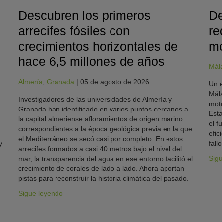
Descubren los primeros
De
arrecifes fósiles con
re
crecimientos horizontales de
mo
hace 6,5 millones de años
Mál
Almería
,
Granada
|
05 de agosto de 2026
Un e
Mála
Investigadores de las universidades de Almería y
moto
Granada han identificado en varios puntos cercanos a
Esta
la capital almeriense afloramientos de origen marino
el f
correspondientes a la época geológica previa en la que
efic
el Mediterráneo se secó casi por completo. En estos
y
fallo
arrecifes formados a casi 40 metros bajo el nivel del
Sig
mar, la transparencia del agua en ese entorno facilitó el
crecimiento de corales de lado a lado. Ahora aportan
pistas para reconstruir la historia climática del pasado.
Sigue leyendo