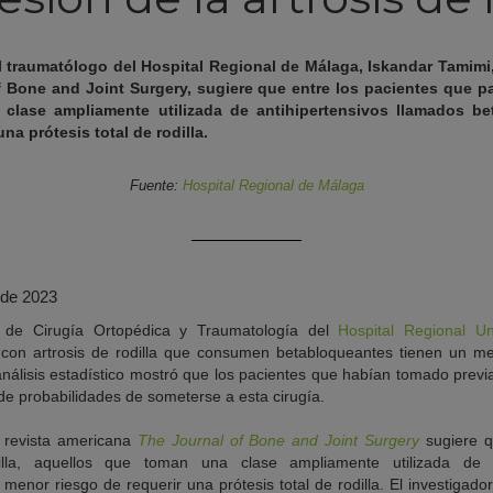
el traumatólogo del Hospital Regional de Málaga, Iskandar Tamimi,
 Bone and Joint Surgery, sugiere que entre los pacientes que pad
clase ampliamente utilizada de antihipertensivos llamados be
na prótesis total de rodilla.
Fuente:
Hospital Regional de Málaga
 de 2023
io de Cirugía Ortopédica y Traumatología del
Hospital Regional Un
 con artrosis de rodilla que consumen betabloqueantes tienen un me
El análisis estadístico mostró que los pacientes que habían tomado pre
e probabilidades de someterse a esta cirugía.
a revista americana
The Journal of Bone and Joint Surgery
sugiere q
illa, aquellos que toman una clase ampliamente utilizada de an
menor riesgo de requerir una prótesis total de rodilla. El investigado