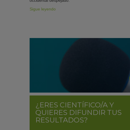
occidental despejado.
Sigue leyendo
¿ERES CIENTÍFICO/A Y
QUIERES DIFUNDIR TUS
RESULTADOS?