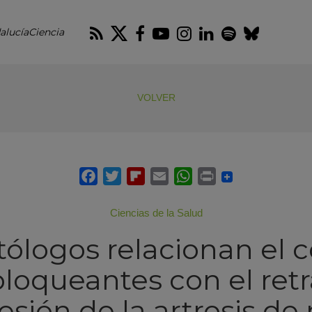
RSS
Twitter
Facebook
Youtube
Instagram
LinkedIn
Spotify
Blues
alucíaCiencia
VOLVER
Ciencias de la Salud
ólogos relacionan el
loqueantes con el retr
sión de la artrosis de 