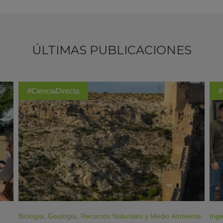
ÚLTIMAS PUBLICACIONES
#CienciaDirecta
#
Biología
,
Geología
,
Recursos Naturales y Medio Ambiente
Inge