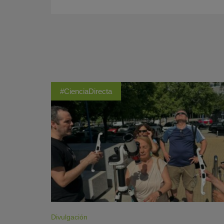
#CienciaDirecta
Divulgación