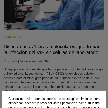
Biomedicina
Diseñan unas ‘tijeras moleculares’ que frenan
la infección del VIH en células de laboratorio
Granada
|
09 de agosto de 2026
Un equipo internacional del que forma parte el Instituto de Parasitología
y Biomedicina ‘López-Neyra’ (IPBLN-CSIC) ha empleado edición
genética para eliminar gran parte del ADN infeccioso en hasta el 97%
de células intervenidas en laboratorio. El estudio, aún en fase pre-
clínica, muestra que los cortes deben realizarse casi a la vez para
impedir que el virus conserve un genoma funcional.
Sigue leyendo
Con su acuerdo, usamos cookies o tecnologías similares para
almacenar, acceder y procesar datos personales como su visita
en este sitio web. Puede retirar su consentimiento u oponerse al