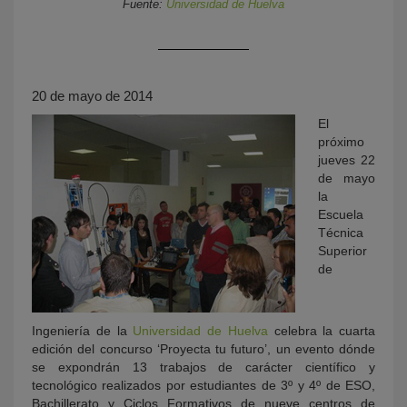
Fuente:
Universidad de Huelva
20 de mayo de 2014
El
próximo
jueves 22
de mayo
KY
la
Escuela
Técnica
Superior
de
Ingeniería de la
Universidad de Huelva
celebra la cuarta
edición del concurso ‘Proyecta tu futuro’, un evento dónde
se expondrán 13 trabajos de carácter científico y
tecnológico realizados por estudiantes de 3º y 4º de ESO,
Bachillerato y Ciclos Formativos de nueve centros de