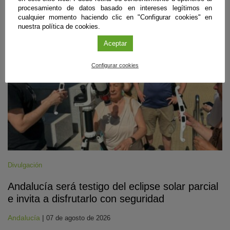
procesamiento de datos basado en intereses legítimos en
#CienciaDirecta
cualquier momento haciendo clic en "Configurar cookies" en
nuestra política de cookies.
Aceptar
Configurar cookies
Divulgación
Andalucía será testigo del eclipse solar parcial
e invita a disfrutarlo con seguridad
Andalucía
|
07 de agosto de 2026