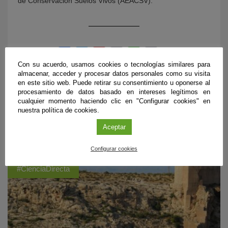
de Conservación Suelos Vivos (AEACSV).
Con su acuerdo, usamos cookies o tecnologías similares para
almacenar, acceder y procesar datos personales como su visita
en este sitio web. Puede retirar su consentimiento u oponerse al
procesamiento de datos basado en intereses legítimos en
cualquier momento haciendo clic en "Configurar cookies" en
nuestra política de cookies.
ÚLTIMAS PUBLICACIONES
Aceptar
Configurar cookies
#CienciaDirecta