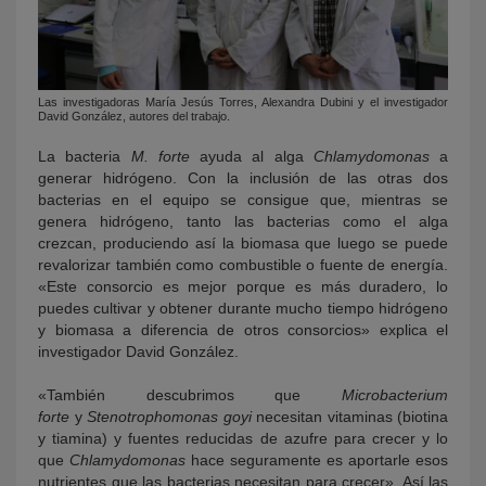
Las investigadoras María Jesús Torres, Alexandra Dubini y el investigador
David González, autores del trabajo.
La bacteria
M. forte
ayuda al alga
Chlamydomonas
a
generar hidrógeno. Con la inclusión de las otras dos
bacterias en el equipo se consigue que, mientras se
genera hidrógeno, tanto las bacterias como el alga
crezcan, produciendo así la biomasa que luego se puede
revalorizar también como combustible o fuente de energía.
«Este consorcio es mejor porque es más duradero, lo
puedes cultivar y obtener durante mucho tiempo hidrógeno
y biomasa a diferencia de otros consorcios» explica el
investigador David González.
«También descubrimos que
Microbacterium
forte
y
Stenotrophomonas goyi
necesitan vitaminas (biotina
y tiamina) y fuentes reducidas de azufre para crecer y lo
que
Chlamydomonas
hace seguramente es aportarle esos
nutrientes que las bacterias necesitan para crecer». Así las