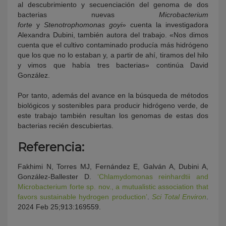
al descubrimiento y secuenciación del genoma de dos
bacterias nuevas
Microbacterium
forte
y
Stenotrophomonas goyi
» cuenta la investigadora
Alexandra Dubini, también autora del trabajo. «Nos dimos
cuenta que el cultivo contaminado producía más hidrógeno
que los que no lo estaban y, a partir de ahí, tiramos del hilo
y vimos que había tres bacterias» continúa David
González.
Por tanto, además del avance en la búsqueda de métodos
biológicos y sostenibles para producir hidrógeno verde, de
este trabajo también resultan los genomas de estas dos
bacterias recién descubiertas.
Referencia:
Fakhimi N, Torres MJ, Fernández E, Galván A, Dubini A,
González-Ballester D.
‘Chlamydomonas reinhardtii and
Microbacterium forte sp. nov., a mutualistic association that
favors sustainable hydrogen production’
.
Sci Total
Environ
.
2024 Feb 25;913:169559.