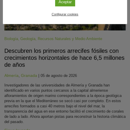
Aceptar
Configurar cookies
Biología
,
Geología
,
Recursos Naturales y Medio Ambiente
Descubren los primeros arrecifes fósiles con
crecimientos horizontales de hace 6,5 millones
de años
Almería
,
Granada
|
05 de agosto de 2026
Investigadores de las universidades de Almería y Granada han
identificado en varios puntos cercanos a la capital almeriense
afloramientos de origen marino correspondientes a la época geológica
previa en la que el Mediterráneo se secó casi por completo. En estos
arrecifes formados a casi 40 metros bajo el nivel del mar, la
transparencia del agua en ese entorno facilitó el crecimiento de corales
de lado a lado. Ahora aportan pistas para reconstruir la historia climática
del pasado.