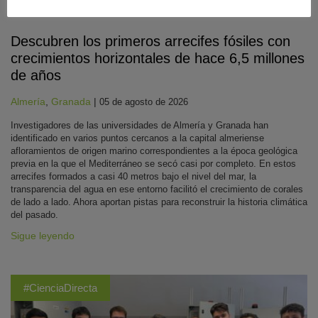
Biología
,
Geología
,
Recursos Naturales y Medio Ambiente
Descubren los primeros arrecifes fósiles con
crecimientos horizontales de hace 6,5 millones
de años
Almería
,
Granada
|
05 de agosto de 2026
Investigadores de las universidades de Almería y Granada han
identificado en varios puntos cercanos a la capital almeriense
afloramientos de origen marino correspondientes a la época geológica
previa en la que el Mediterráneo se secó casi por completo. En estos
arrecifes formados a casi 40 metros bajo el nivel del mar, la
transparencia del agua en ese entorno facilitó el crecimiento de corales
de lado a lado. Ahora aportan pistas para reconstruir la historia climática
del pasado.
Sigue leyendo
#CienciaDirecta