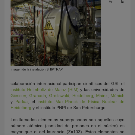
En la
Imagen de la instalación SHIPTRAP
colaboración internacional participan científicos del GSI, el
instituto Helmholtz de Mainz (HIM)
y las universidades de
Giessen
,
Granada
,
Greifswald
,
Heidelberg
,
Mainz
,
Múnich
y
Padua
, el
instituto Max-Planck de Física Nuclear de
Heidelberg
y el instituto PNPI de San Petersburgo.
Los llamados elementos superpesados son aquellos cuyo
número atómico (cantidad de protones en el núcleo) es
mayor que el del laurencio (Z=103). Estos elementos no