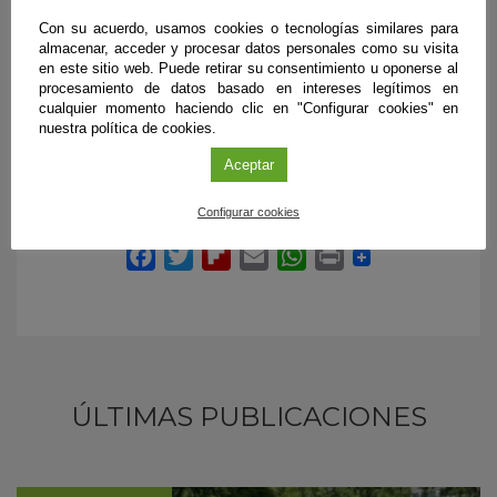
contaminación atmosférica ubicados a lo largo de toda la
Con su acuerdo, usamos cookies o tecnologías similares para
geografía andaluza. A estos medios se suman tres
almacenar, acceder y procesar datos personales como su visita
unidades móviles. Entre los elementos que miden estos
en este sitio web. Puede retirar su consentimiento u oponerse al
sistemas de control se encuentran hasta 15 contaminantes
procesamiento de datos basado en intereses legítimos en
atmosféricos, tanto gases como partículas, a los que se
cualquier momento haciendo clic en "Configurar cookies" en
añaden, en algunos casos, determinados parámetros
nuestra política de cookies.
relacionados con la meteorología.
Aceptar
Configurar cookies
ÚLTIMAS PUBLICACIONES