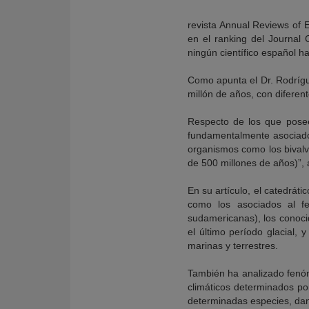
revista Annual Reviews of E
en el ranking del Journal
ningún científico español ha
Como apunta el Dr. Rodrígue
millón de años, con diferent
Respecto de los que posee
fundamentalmente asociado
organismos como los bivalv
de 500 millones de años)”, 
En su artículo, el catedrát
como los asociados al f
sudamericanas), los conoci
el último período glacial, 
marinas y terrestres.
También ha analizado fenóm
climáticos determinados por
determinadas especies, dand