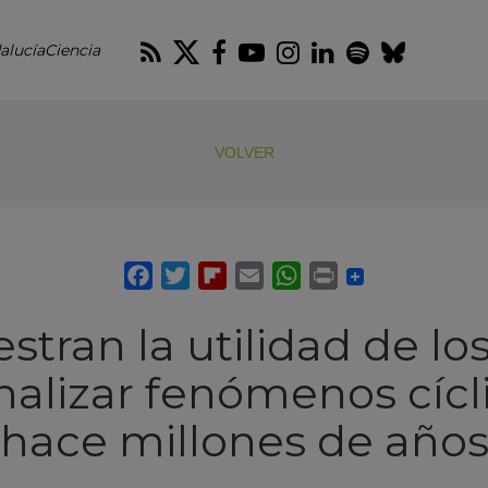
RSS
Twitter
Facebook
Youtube
Instagram
LinkedIn
Spotify
Blues
alucíaCiencia
VOLVER
ran la utilidad de los
nalizar fenómenos cícl
hace millones de año