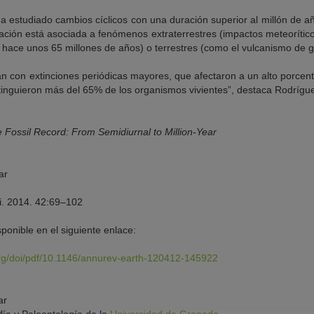
 ha estudiado cambios cíclicos con una duración superior al millón de añ
ación está asociada a fenómenos extraterrestres (impactos meteorític
io, hace unos 65 millones de años) o terrestres (como el vulcanismo de g
n con extinciones periódicas mayores, que afectaron a un alto porcenta
tinguieron más del 65% de los organismos vivientes”, destaca Rodrígu
he Fossil Record: From Semidiurnal to Million-Year
ar
ci. 2014. 42:69–102
sponible en el siguiente enlace:
rg/doi/pdf/10.1146/annurev-earth-120412-145922
ar