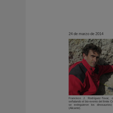
24 de marzo de 2014
KY
Francisco J. Rodríguez-Tovar, 
señalando el bio-evento del límite C
se extinguieron los dinosaurios
(Alicante).