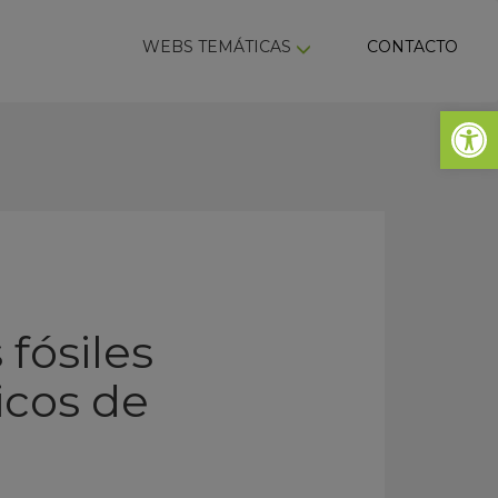
ky
WEBS TEMÁTICAS
CONTACTO
Abrir 
 fósiles
icos de
s