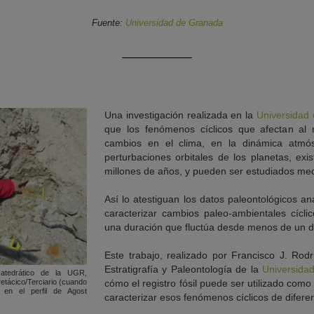
Fuente:
Universidad de Granada
Una investigación realizada en la
Universidad
que los fenómenos cíclicos que afectan al
cambios en el clima, en la dinámica atmós
perturbaciones orbitales de los planetas, ex
millones de años, y pueden ser estudiados media
Así lo atestiguan los datos paleontológicos a
caracterizar cambios paleo-ambientales cícli
una duración que fluctúa desde menos de un dí
Este trabajo, realizado por Francisco J. Rodr
Estratigrafía y Paleontología de la
Universida
catedrático de la UGR,
cómo el registro fósil puede ser utilizado com
retácico/Terciario (cuando
) en el perfil de Agost
caracterizar esos fenómenos cíclicos de difere