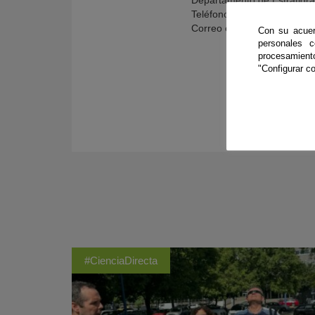
Departamento de Estratigra
Teléfono: 958 24 27 24
Correo electrónico:
fjrtova
Con su acuer
personales 
procesamien
"Configurar co
#CienciaDirecta