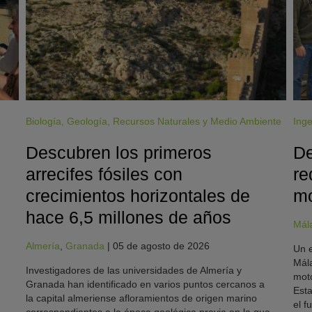
Biología
,
Geología
,
Recursos Naturales y Medio Ambiente
Inge
Descubren los primeros
De
arrecifes fósiles con
re
crecimientos horizontales de
mo
hace 6,5 millones de años
Mál
Almería
,
Granada
|
05 de agosto de 2026
Un e
Mála
Investigadores de las universidades de Almería y
moto
Granada han identificado en varios puntos cercanos a
Esta
la capital almeriense afloramientos de origen marino
el f