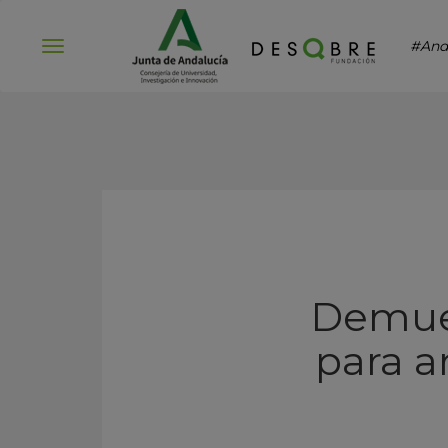
#And
Abrir
menú
Demuest
para a