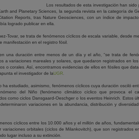
Los resultados de esta investigación han sido 
arth and Planetary Sciences, la segunda revista en la categoría de Ge
 Citation Reports, tras Nature Geosciences, con un índice de impact
bía logrado publicar en ella.
z-Tovar, se trata de fenómenos cíclicos de escala variable, desde me
e manifestación en el registro fósil.
n una duración entre menos de un día y el año, “se trata de fen
s a variaciones mareales y solares, que quedaron registrados en los
os o corales. Así, encontramos evidencias de ellos en fósiles que dat
apunta el investigador de la
UGR
.
ico ha estudiado, asimismo, fenómenos cíclicos cuya duración osciló ent
enómeno del Niño (fenómeno climático cíclico que provoca el ca
dos como ciclos Dansgaard-Oeschger o los eventos Heinrich. Estos últ
y determinaron variaciones en la abundancia, distribución y diversid
enos cíclicos entre los 10.000 años y el millón de años, fundament
 variaciones orbitales (ciclos de Milankovitch), que son registrados e
o lugar incluso a su extinción.