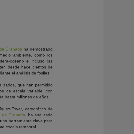
 de Granada
ha demostrado
 medio ambiente, como los
fera-océano e incluso las
isten desde hace cientos de
nte el análisis de fósiles.
nalizados, que han permitido
cos de escala variable, con
a hasta millones de años.
íguez-Tovar, catedrático de
d de Granada
, ha analizado
o una herramienta clave para
nte escala temporal.