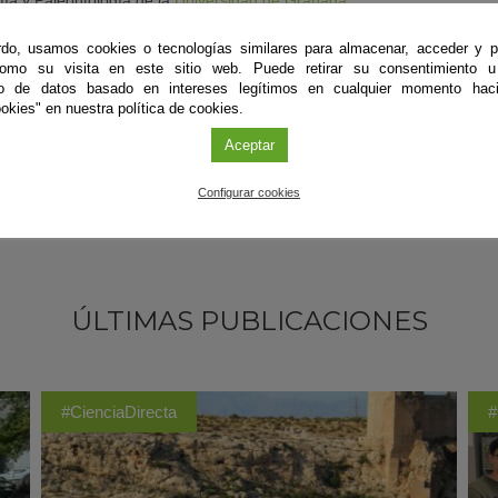
fía y Paleontología de la
Universidad de Granada
.
r@ugr.es
do, usamos cookies o tecnologías similares para almacenar, acceder y p
como su visita en este sitio web. Puede retirar su consentimiento u
to de datos basado en intereses legítimos en cualquier momento haci
okies" en nuestra política de cookies.
Aceptar
Configurar cookies
ÚLTIMAS PUBLICACIONES
#CienciaDirecta
#