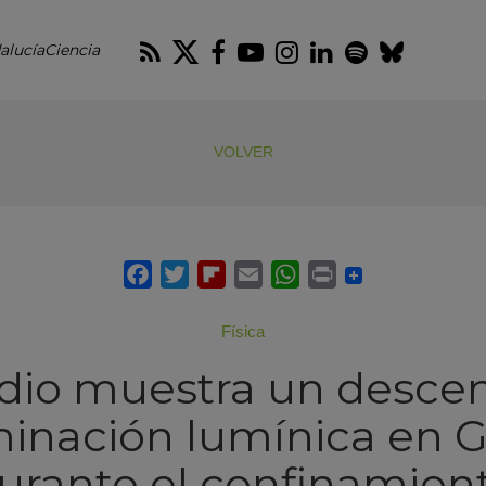
RSS
Twitter
Facebook
Youtube
Instagram
LinkedIn
Spotify
Blues
alucíaCiencia
VOLVER
Física
dio muestra un descen
inación lumínica en 
urante el confinamien