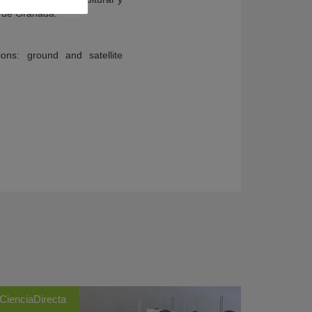
o de Granada.
ons: ground and satellite
CienciaDirecta