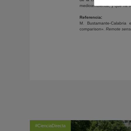
medioambiental, y que ha s
Referencia:
M. Bustamante-Calabria e
comparison».
Remote sens
#CienciaDirecta