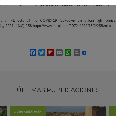
ido la impulsora de este proyecto en colaboración con el Ayuntamient
t al. «Effects of the COVID-19 lockdown on urban light emissi
ing
2021; 13(2):258 https://www.mdpi.com/2072-4292/13/2/258#cite.
ÚLTIMAS PUBLICACIONES
#CienciaDirecta
#