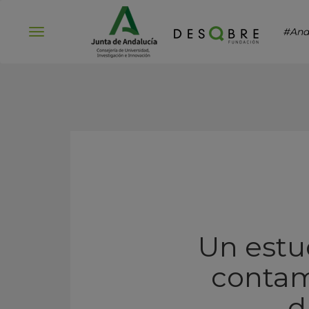
#And
Abrir
menú
Un estu
contam
d