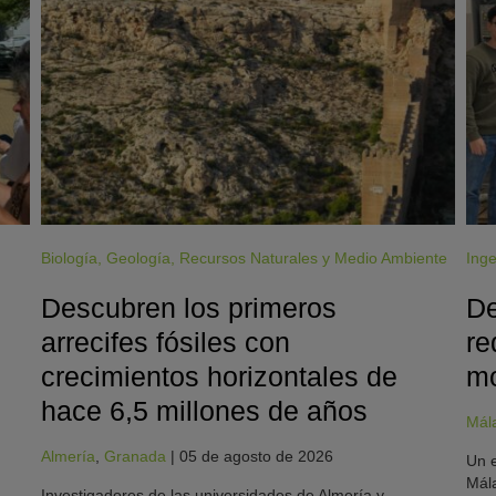
Biología
,
Geología
,
Recursos Naturales y Medio Ambiente
Inge
Descubren los primeros
De
arrecifes fósiles con
re
crecimientos horizontales de
mo
hace 6,5 millones de años
Mál
Almería
,
Granada
|
05 de agosto de 2026
Un e
Mála
Investigadores de las universidades de Almería y