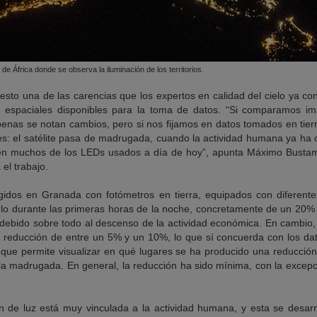
de África donde se observa la iluminación de los territorios.
esto una de las carencias que los expertos en calidad del cielo ya c
 espaciales disponibles para la toma de datos. “Si comparamos im
penas se notan cambios, pero si nos fijamos en datos tomados en tierr
es: el satélite pasa de madrugada, cuando la actividad humana ya ha c
ten muchos de los LEDs usados a día de hoy”, apunta Máximo Bustama
el trabajo.
idos en Granada con fotómetros en tierra, equipados con diferentes
cielo durante las primeras horas de la noche, concretamente de un 20%
, debido sobre todo al descenso de la actividad económica. En cambi
reducción de entre un 5% y un 10%, lo que sí concuerda con los dato
que permite visualizar en qué lugares se ha producido una reducció
la madrugada. En general, la reducción ha sido mínima, con la excepc
n de luz está muy vinculada a la actividad humana, y esta se desarr