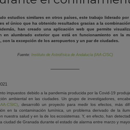
o estudios similares en otros países, este trabajo liderado por e
 es el único que ha obtenido resultados gracias a la combinaci
. Además, han creado una aplicación web que permite visuali
n en alumbrado exterior que está en funcionamiento en la ma
, con la excepción de los aeropuertos y un par de ciudades.
Fuente:
Instituto de Astrofísica de Andalucía (IAA-CISC)
2021
nto impuestos debido a la pandemia producida por la Covid-19 produje
ción ambiental en las ciudades. Un grupo de investigadores, enca
(IAA-CSIC)
, desarrolló un proyecto para medir los efectos, más difí
ión en la contaminación lumínica, un problema derivado de la ilumi
en nuestra salud y en la de los ecosistemas. Y, en efecto, han detectad
la ciudad de Granada durante el estado de alarma entre marzo y mayo