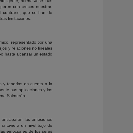
teligente, afirma José Luis
uperen con creces nuestras
l contrario, que se han de
as limitaciones.
ámico, representado por una
jos y relaciones no lineales
empo hasta alcanzar un estado
s y tenerlas en cuenta a la
mente sus aplicaciones y las
irma Salmerón.
 anticiparan las emociones
si tuviera un nivel bajo de
 las emociones de los seres