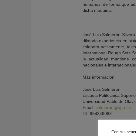
humanos, de forma que ada
dicha máquina.
José Luis Salmerón Silvera 
dilatada experiencia en sis
colabora activamente, tale
International Rough Sets So
la actualidad mantiene c
nacionales e internacionale
Más información:
José Luis Salmerón
Escuela Politécnica Superio
Universidad Pablo de Olavi
Email:
salmeron@upo.es
Tlf: 954349063
Con su acuer