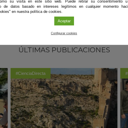
como su visita en este sitio web. Puede retirar su consentimiento u
to de datos basado en intereses legítimos en cualquier momento haci
okies" en nuestra política de cookies.
Aceptar
Configurar cookies
ÚLTIMAS PUBLICACIONES
#CienciaDirecta
#