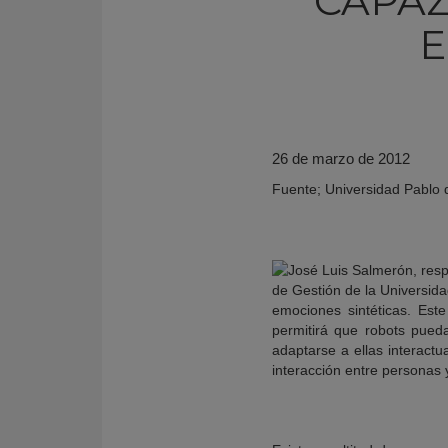
CAPAZ
E
26 de marzo de 2012
Fuente; Universidad Pablo 
de Gestión de la Universida
KY
emociones sintéticas. Est
permitirá que robots pue
adaptarse a ellas interac
interacción entre personas