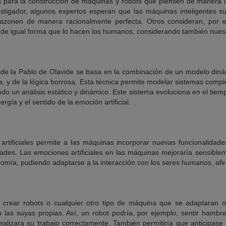
s para la construcción de máquinas y robots que piensen de manera in
stigador, algunos expertos esperan que las máquinas inteligentes s
razonen de manera racionalmente perfecta. Otros consideran, por e
 de igual forma que lo hacen los humanos, considerando también nuestr
sde la Pablo de Olavide se basa en la combinación de un modelo din
 y de la lógica borrosa. Esta técnica permite modelar sistemas comple
tando un análisis estático y dinámico. Este sistema evoluciona en el ti
rgía y el sentido de la emoción artificial.
 artificiales permite a las máquinas incorporar nuevas funcionalidade
dades. Las emociones artificiales en las máquinas mejoraría sensible
omía, pudiendo adaptarse a la interacción con los seres humanos, af
 crear robots o cualquier otro tipo de máquina que se adaptaran o
 las suyas propias. Así, un robot podría, por ejemplo, sentir hambre 
ealizara su trabajo correctamente. También permitiría que anticipase