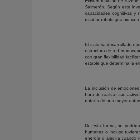
Existen multitud de razone
Salmerón. Según este inve
capacidades cognitivas y 
diseñar robots que piensen
El sistema desarrollado de
estructura de red monocapa,
con gran flexibilidad facili
estable que determina la ene
La inclusión de emociones
hora de realizar sus activi
dotaría de una mayor auton
De esta forma, se podrían
humanas o incluso tuvieran
energía o alegría cuando r