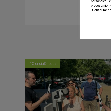
personales 
procesamien
"Configurar co
#CienciaDirecta