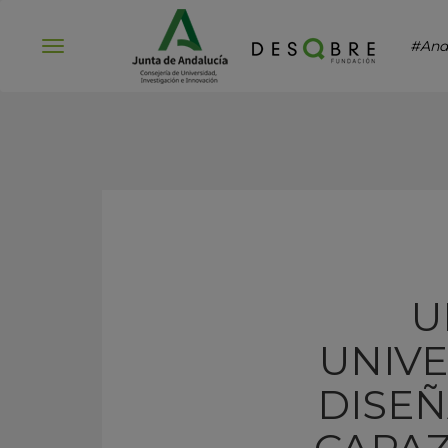
#And
Abrir
menú
U
UNIVE
DISEÑ