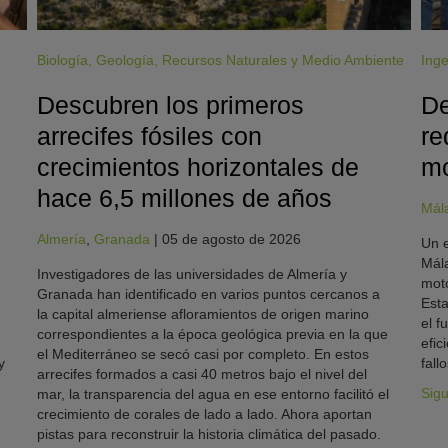
Biología
,
Geología
,
Recursos Naturales y Medio Ambiente
Inge
Descubren los primeros
De
arrecifes fósiles con
re
crecimientos horizontales de
mo
hace 6,5 millones de años
Mál
Almería
,
Granada
|
05 de agosto de 2026
Un e
Mála
Investigadores de las universidades de Almería y
moto
Granada han identificado en varios puntos cercanos a
Esta
la capital almeriense afloramientos de origen marino
el f
correspondientes a la época geológica previa en la que
efic
el Mediterráneo se secó casi por completo. En estos
y
fallo
arrecifes formados a casi 40 metros bajo el nivel del
Sig
mar, la transparencia del agua en ese entorno facilitó el
crecimiento de corales de lado a lado. Ahora aportan
pistas para reconstruir la historia climática del pasado.