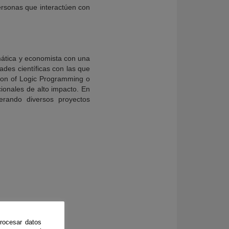
rsonas que interactúen con
rmática y economista con una
ades científicas con las que
tion of Logic Programming o
cionales de alto impacto. En
erando diversos proyectos
rocesar datos