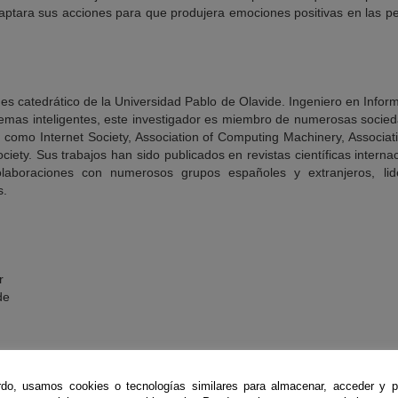
ptara sus acciones para que produjera emociones positivas en las pe
es catedrático de la Universidad Pablo de Olavide. Ingeniero en Info
temas inteligentes, este investigador es miembro de numerosas socied
s como Internet Society, Association of Computing Machinery, Associa
ciety. Sus trabajos han sido publicados en revistas científicas interna
olaboraciones con numerosos grupos españoles y extranjeros, lid
s.
r
de
do, usamos cookies o tecnologías similares para almacenar, acceder y p