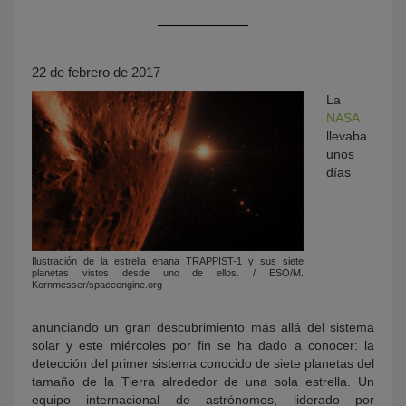
22 de febrero de 2017
La
NASA
llevaba
unos
días
KY
Ilustración de la estrella enana TRAPPIST-1 y sus siete
planetas vistos desde uno de ellos. / ESO/M.
Kornmesser/spaceengine.org
anunciando un gran descubrimiento más allá del sistema
solar y este miércoles por fin se ha dado a conocer: la
detección del primer sistema conocido de siete planetas del
tamaño de la Tierra alrededor de una sola estrella. Un
equipo internacional de astrónomos, liderado por