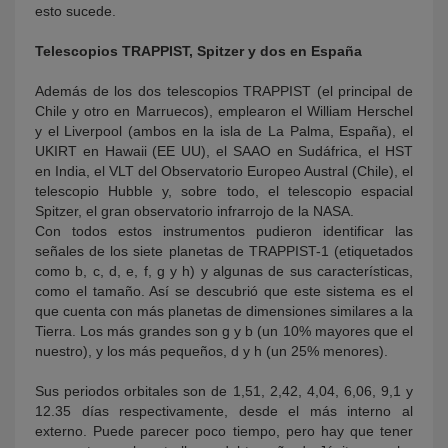
esto sucede.
Telescopios TRAPPIST, Spitzer y dos en España
Además de los dos telescopios TRAPPIST (el principal de
Chile y otro en Marruecos), emplearon el William Herschel
y el Liverpool (ambos en la isla de La Palma, España), el
UKIRT en Hawaii (EE UU), el SAAO en Sudáfrica, el HST
en India, el VLT del Observatorio Europeo Austral (Chile), el
telescopio Hubble y, sobre todo, el telescopio espacial
Spitzer, el gran observatorio infrarrojo de la NASA.
Con todos estos instrumentos pudieron identificar las
señales de los siete planetas de TRAPPIST-1 (etiquetados
como b, c, d, e, f, g y h) y algunas de sus características,
como el tamaño. Así se descubrió que este sistema es el
que cuenta con más planetas de dimensiones similares a la
Tierra. Los más grandes son g y b (un 10% mayores que el
nuestro), y los más pequeños, d y h (un 25% menores).
Sus periodos orbitales son de 1,51, 2,42, 4,04, 6,06, 9,1 y
12.35 días respectivamente, desde el más interno al
externo. Puede parecer poco tiempo, pero hay que tener