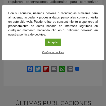
requieren observaciones adicionales para caracterizar
profundamente estos mundos, particularmente el séptimo –
el más externo–, cuyo periodo orbital e interacción con el
Con su acuerdo, usamos cookies o tecnologías similares para
resto todavía no se conoce muy bien. Las sorpresas
almacenar, acceder y procesar datos personales como su visita
astrobiológicas que pueda deparar el sistema TRAPPIST-1
en este sitio web. Puede retirar su consentimiento u oponerse al
no han hecho más que empezar.
procesamiento de datos basado en intereses legítimos en
cualquier momento haciendo clic en "Configurar cookies" en
nuestra política de cookies.
Aceptar
Configurar cookies
ÚLTIMAS PUBLICACIONES