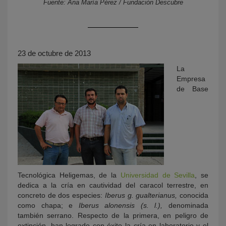
Fuente: Ana María Pérez / Fundación Descubre
23 de octubre de 2013
La
Empresa
de Base
KY
Tecnológica Heligemas, de la
Universidad de Sevilla
, se
dedica a la cría en cautividad del caracol terrestre, en
concreto de dos especies:
Iberus g. gualterianus,
conocida
como chapa; e
Iberus alonensis (s. l.),
denominada
también serrano. Respecto de la primera, en peligro de
extinción, han logrado con éxito la cría en laboratorio y el