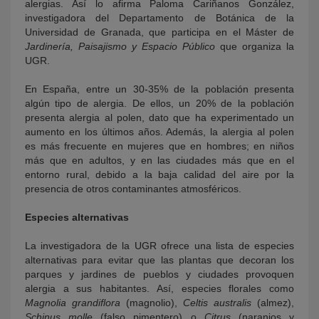
alergias. Así lo afirma Paloma Cariñanos González,
investigadora del Departamento de Botánica de la
Universidad de Granada, que participa en el Máster de
Jardinería, Paisajismo y Espacio Público
que organiza la
UGR.
En España, entre un 30-35% de la población presenta
algún tipo de alergia. De ellos, un 20% de la población
presenta alergia al polen, dato que ha experimentado un
aumento en los últimos años. Además, la alergia al polen
es más frecuente en mujeres que en hombres; en niños
más que en adultos, y en las ciudades más que en el
entorno rural, debido a la baja calidad del aire por la
presencia de otros contaminantes atmosféricos.
Especies alternativas
La investigadora de la UGR ofrece una lista de especies
alternativas para evitar que las plantas que decoran los
parques y jardines de pueblos y ciudades provoquen
alergia a sus habitantes. Así, especies florales como
Magnolia grandiflora
(magnolio),
Celtis australis
(almez),
Schinus molle
(falso pimentero) o
Citrus
(naranjos y