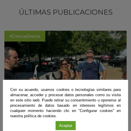
ÚLTIMAS PUBLICACIONES
#CienciaDirecta
Con su acuerdo, usamos cookies o tecnologías similares para
almacenar, acceder y procesar datos personales como su visita
en este sitio web. Puede retirar su consentimiento u oponerse al
procesamiento de datos basado en intereses legítimos en
cualquier momento haciendo clic en "Configurar cookies" en
nuestra política de cookies.
Divulgación
Aceptar