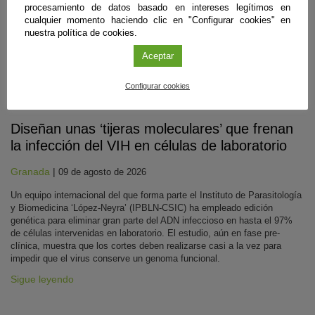
procesamiento de datos basado en intereses legítimos en
cualquier momento haciendo clic en "Configurar cookies" en
nuestra política de cookies.
Aceptar
Configurar cookies
Biomedicina
Diseñan unas ‘tijeras moleculares’ que frenan
la infección del VIH en células de laboratorio
Granada
|
09 de agosto de 2026
Un equipo internacional del que forma parte el Instituto de Parasitología
y Biomedicina ‘López-Neyra’ (IPBLN-CSIC) ha empleado edición
genética para eliminar gran parte del ADN infeccioso en hasta el 97%
de células intervenidas en laboratorio. El estudio, aún en fase pre-
clínica, muestra que los cortes deben realizarse casi a la vez para
impedir que el virus conserve un genoma funcional.
Sigue leyendo