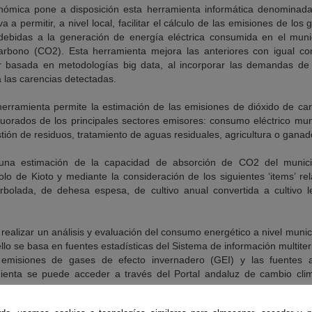
tonómica pone a disposición esta herramienta informática denominada
 a permitir, a nivel local, facilitar el cálculo de las emisiones de lo
 debidas a la generación de energía eléctrica consumida en el muni
arbono (CO2). Esta herramienta mejora las anteriores con igual co
tar basada en metodologías big data, al incorporar las demandas de 
a las carencias detectadas.
herramienta permite la estimación de las emisiones de dióxido de c
luorados de los principales sectores emisores: consumo eléctrico mun
stión de residuos, tratamiento de aguas residuales, agricultura o ganad
una estimación de la capacidad de absorción de CO2 del municip
lo de Kioto y mediante la consideración de los siguientes ‘items’ re
 arbolada, de dehesa espesa, de cultivo anual convertida a cultivo l
alizar un análisis y evaluación del consumo energético a nivel municipa
llo se basa en fuentes estadísticas del Sistema de información multiterr
 emisiones de gases de efecto invernadero (GEI) y las fuentes a
mienta se puede acceder a través del Portal andaluz de cambio cli