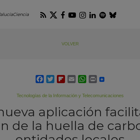
RSS
Twitter
Facebook
Youtube
Instagram
LinkedIn
Spotify
Blues
alucíaCiencia
VOLVER
Tecnologías de la Información y Telecomunicaciones
ueva aplicación facilit
n de la huella de carbo
entidades locales