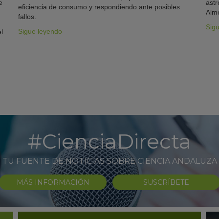
e
astr
eficiencia de consumo y respondiendo ante posibles
Alme
fallos.
Sig
Sigue leyendo
l
#CienciaDirecta
TU FUENTE DE NOTICIAS SOBRE CIENCIA ANDALUZA
MÁS INFORMACIÓN
SUSCRÍBETE