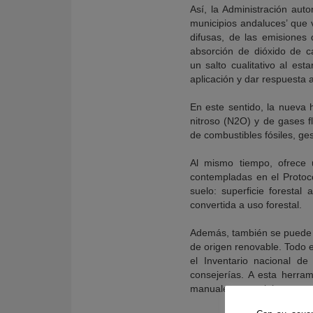
Así, la Administración au
municipios andaluces’ que va
difusas, de las emisiones
absorción de dióxido de c
un salto cualitativo al es
aplicación y dar respuesta 
En este sentido, la nueva 
nitroso (N2O) y de gases f
de combustibles fósiles, ge
Al mismo tiempo, ofrece 
contempladas en el Protoco
suelo: superficie forestal
convertida a uso forestal.
Además, también se puede re
de origen renovable. Todo e
el Inventario nacional de
consejerías. A esta herra
manuales y tutoriales.