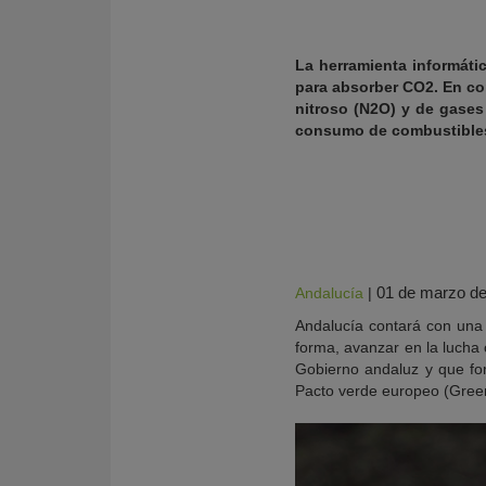
La herramienta informáti
para absorber CO2. En co
nitroso (N2O) y de gases
consumo de combustibles f
01 de marzo d
Andalucía
|
KY
Andalucía contará con una 
forma, avanzar en la lucha 
Gobierno andaluz y que fo
Pacto verde europeo (Green