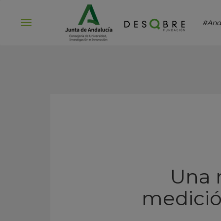
#And
Abrir
menú
Una n
medició