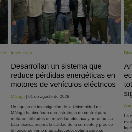
ente
Ingenierías
Divu
Desarrollan un sistema que
An
reduce pérdidas energéticas en
ec
motores de vehículos eléctricos
to
si
Málaga
|
01 de agosto de 2026
And
Un equipo de investigación de la Universidad de
Málaga ha diseñado una estrategia de control para
La c
motores utilizados en movilidad eléctrica y aeronáutica.
eval
Esta técnica mejora la calidad de la corriente y predice
logí
el funcionamiento más adecuado, optimizando su