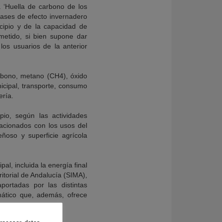
 ‘Huella de carbono de los
s gases de efecto invernadero
cipio y de la capacidad de
metido, si bien supone dar
los usuarios de la anterior
arbono, metano (CH4), óxido
icipal, transporte, consumo
ería.
io, según las actividades
lacionados con los usos del
eñoso y superficie agrícola
l, incluida la energía final
itorial de Andalucía (SIMA),
portadas por las distintas
mático que, además, ofrece