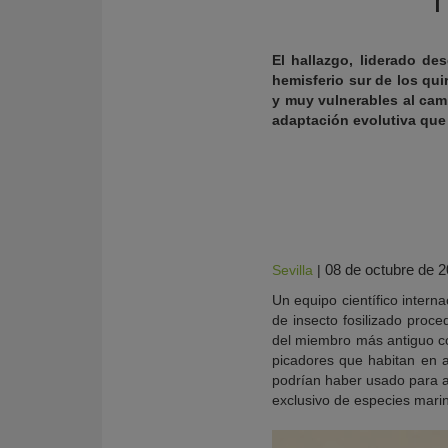
El hallazgo, liderado de
hemisferio sur de los qu
y muy vulnerables al cam
adaptación evolutiva que
08 de octubre de 
Sevilla
|
KY
Un equipo científico intern
de insecto fosilizado proc
del miembro más antiguo co
picadores que habitan en a
podrían haber usado para a
exclusivo de especies mari