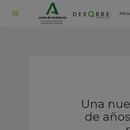
#And
Abrir
menú
Una nuev
de años 