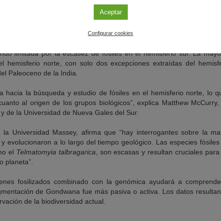
ra de Gondwana según apuntaba el entomólogo sueco Lars Brundin en
Aceptar
r la escasez de fósiles
Configurar cookies
cubre una importante brecha en el registro fósil del linaje, la compres
ndo limitada por la escasez de fósiles en el hemisferio sur. La mayo
 hemisferio norte, con solo dos excepciones extraídas del hemisf
del Paleoceno de la India.
ia hacia la búsqueda y estudio de fósiles en el hemisferio norte, lo 
uanto al origen de los grupos biológicos”, explica Matthew McCurry, 
y de la Universidad de Nueva Gales del Sur.
e la Universidad Massey, afirma que “hay interrogantes sobre la ma
y evolucionaron a lo largo del tiempo geológico. Las especies fósile
omo el
Telmatomyia talbragarica
, son escasas y resultan cruciales par
ro planeta”.
enes fosilizados combinado con la genómica ayudará a comprender
gmentación de Gondwana fue más pasiva o activa. Los datos resultan
vación de la biodiversidad actual.