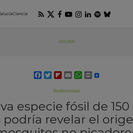
RSS
Twitter
Facebook
Youtube
Instagram
LinkedIn
Spotify
Blues
alucíaCiencia
VOLVER
Biodiversidad
a especie fósil de 150
podría revelar el orig
mosquitos no picadore