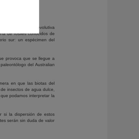
 1966.
ión de la historia evolutiva
ría de fósiles conocidos de
erio sur: un espécimen del
que provoca que se llegue a
paleontólogo del Australian
nera en que las biotas del
s de insectos de agua dulce,
a que podamos interpretar la
 si la dispersión de estos
tes serán sin duda de valor