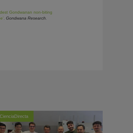
ldest Gondwanan non-biting
e’
.
Gondwana Research
.
CienciaDirecta