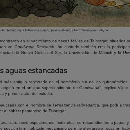
rita, Telmatomyia talbragarica en su paleoambiente./ Foto: Valentyna Inshyna.
encontraron en el yacimiento de peces fósiles de Talbragar, situados 
icado en
Gondwana Research
, ha contado también con la participa
iversidad de Nueva Gales del Sur, la Universidad de Múnich y la U
as aguas estancadas
, el más antiguo registrado en el hemisferio sur de los quironómidos
originó en el antiguo supercontinente de Gondwana”, explica Viktor 
a y primer autor del estudio.
bautizada con el nombre de
Telmatomyia talbragarica
, que podría tr
r al hábitat pantanoso de Talbragar.
 analizaron seis especímenes fosilizados, correspondientes a pupas y
e succión terminal. Este mecanismo permite aferrarse a rocas en hábi