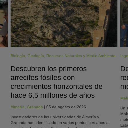
Biología
,
Geología
,
Recursos Naturales y Medio Ambiente
Inge
Descubren los primeros
De
arrecifes fósiles con
re
crecimientos horizontales de
mo
hace 6,5 millones de años
Mál
Almería
,
Granada
|
05 de agosto de 2026
Un e
Mála
Investigadores de las universidades de Almería y
moto
Granada han identificado en varios puntos cercanos a
Esta