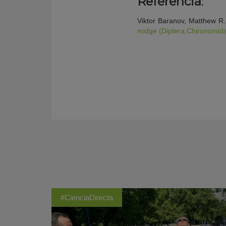
Referencia
:
Viktor Baranov, Matthew R.
midge (Diptera,Chironomidae
#CienciaDirecta