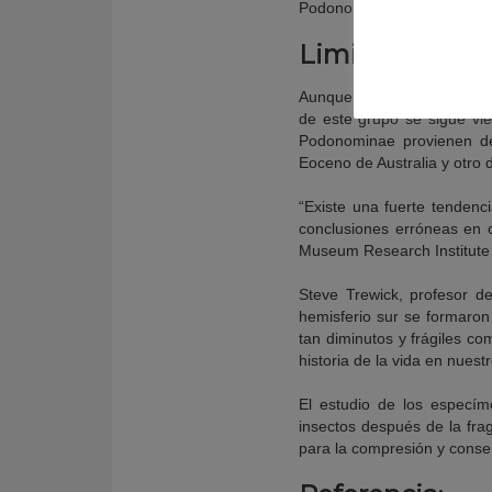
Podonominae tras la ruptu
Limitaciones po
Aunque este descubrimiento 
de este grupo se sigue vie
Podonominae provienen del
Eoceno de Australia y otro 
“Existe una fuerte tendenc
conclusiones erróneas en c
Museum Research Institute 
Steve Trewick, profesor d
hemisferio sur se formaron 
tan diminutos y frágiles c
historia de la vida en nuest
El estudio de los especím
insectos después de la fra
para la compresión y conser