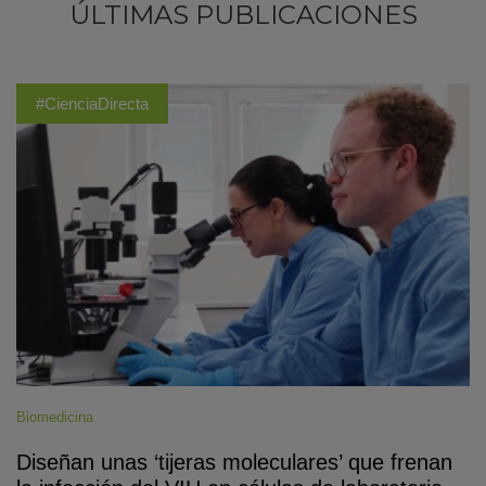
ÚLTIMAS PUBLICACIONES
#CienciaDirecta
Biomedicina
Diseñan unas ‘tijeras moleculares’ que frenan