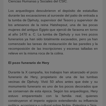
Ciencias Humanas y Sociales del CSIC.
Los arqueólogos descubrieron el depósito de estatuillas
durante las excavaciones al suroeste del patio de entrada a
la tumba de Djehuty, supervisor del Tesoro y supervisor de
los artesanos de la reina Hatshepsut, una de las pocas
mujeres del antiguo Egipto que ejerció de faraona en torno
al año 1470 a. C. La tumba de Djehuty y sus tres pozos
funerarios ya han sido totalmente excavados, pero ya han
comenzado las tareas de restauración de las paredes y la
recomposición de las inscripciones y escenas talladas en
relieve en la misma roca de la colina.
El pozo funerario de Hery
Durante la X campaña, los trabajos han alcanzado el pozo
funerario de Hery, propietario de una de las tumbas
vecinas de Djehuty. Vivió 50 años antes que éste y su
monumento funerario es uno de los pocos decorados que
se conservan de esta época. Según los arqueólogos, Hery
estuvo emparentado con la familia real, quienes
construyeron el imperio egipcio extendiendo su influencia
política, económica y cultural sobre Nubia, Palestina y Siria.