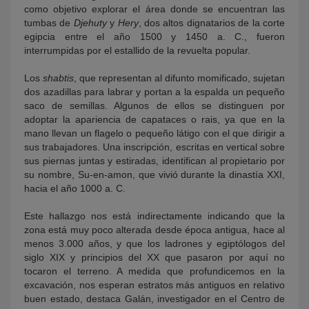
como objetivo explorar el área donde se encuentran las
tumbas de
Djehuty
y
Hery
, dos altos dignatarios de la corte
egipcia entre el año 1500 y 1450 a. C., fueron
interrumpidas por el estallido de la revuelta popular.
Los
shabtis
, que representan al difunto momificado, sujetan
dos azadillas para labrar y portan a la espalda un pequeño
saco de semillas. Algunos de ellos se distinguen por
adoptar la apariencia de capataces o rais, ya que en la
mano llevan un flagelo o pequeño látigo con el que dirigir a
sus trabajadores. Una inscripción, escritas en vertical sobre
sus piernas juntas y estiradas, identifican al propietario por
su nombre, Su-en-amon, que vivió durante la dinastía XXI,
hacia el año 1000 a. C.
Este hallazgo nos está indirectamente indicando que la
zona está muy poco alterada desde época antigua, hace al
menos 3.000 años, y que los ladrones y egiptólogos del
siglo XIX y principios del XX que pasaron por aquí no
tocaron el terreno. A medida que profundicemos en la
excavación, nos esperan estratos más antiguos en relativo
buen estado, destaca Galán, investigador en el Centro de