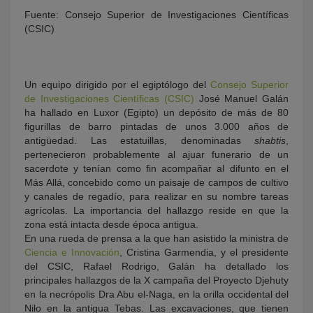
Fuente: Consejo Superior de Investigaciones Científicas
(CSIC)
Un equipo dirigido por el egiptólogo del
Consejo Superior
de Investigaciones Científicas (CSIC)
José Manuel Galán
ha hallado en Luxor (Egipto) un depósito de más de 80
figurillas de barro pintadas de unos 3.000 años de
antigüedad. Las estatuillas, denominadas
shabtis
,
KY
pertenecieron probablemente al ajuar funerario de un
sacerdote y tenían como fin acompañar al difunto en el
Más Allá, concebido como un paisaje de campos de cultivo
y canales de regadío, para realizar en su nombre tareas
agrícolas. La importancia del hallazgo reside en que la
zona está intacta desde época antigua.
En una rueda de prensa a la que han asistido la ministra de
Ciencia e Innovación
, Cristina Garmendia, y el presidente
del CSIC, Rafael Rodrigo, Galán ha detallado los
principales hallazgos de la X campaña del Proyecto Djehuty
en la necrópolis Dra Abu el-Naga, en la orilla occidental del
Nilo en la antigua Tebas. Las excavaciones, que tienen