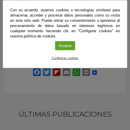
reutilización de esta necrópolis, donde los enterramientos
de distintas épocas se superponen.Creemos que nos
Con su acuerdo, usamos cookies o tecnologías similares para
esperan enterradas más de una docena de tumbas nuevas
almacenar, acceder y procesar datos personales como su visita
desconocidas hasta la fecha. Es posible que no todas se
en este sitio web. Puede retirar su consentimiento u oponerse al
conserven en buen estado, pero con que sólo la mitad
procesamiento de datos basado en intereses legítimos en
tengan parte de su decoración original, el proyecto tiene
cualquier momento haciendo clic en "Configurar cookies" en
por delante años de investigación prometedores y
nuestra política de cookies.
emocionantes, afirma el director del proyecto.
Aceptar
Configurar cookies
ÚLTIMAS PUBLICACIONES