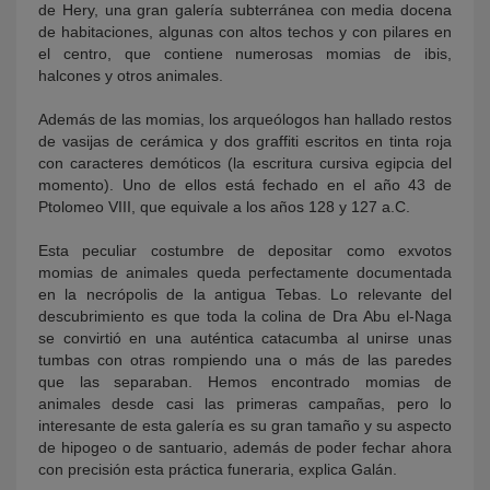
de Hery, una gran galería subterránea con media docena
de habitaciones, algunas con altos techos y con pilares en
el centro, que contiene numerosas momias de ibis,
halcones y otros animales.
Además de las momias, los arqueólogos han hallado restos
de vasijas de cerámica y dos graffiti escritos en tinta roja
con caracteres demóticos (la escritura cursiva egipcia del
momento). Uno de ellos está fechado en el año 43 de
Ptolomeo VIII, que equivale a los años 128 y 127 a.C.
Esta peculiar costumbre de depositar como exvotos
momias de animales queda perfectamente documentada
en la necrópolis de la antigua Tebas. Lo relevante del
descubrimiento es que toda la colina de Dra Abu el-Naga
se convirtió en una auténtica catacumba al unirse unas
tumbas con otras rompiendo una o más de las paredes
que las separaban. Hemos encontrado momias de
animales desde casi las primeras campañas, pero lo
interesante de esta galería es su gran tamaño y su aspecto
de hipogeo o de santuario, además de poder fechar ahora
con precisión esta práctica funeraria, explica Galán.