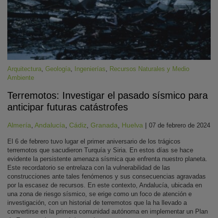
Arquitectura
,
Geología
,
Ingenierías
,
Recursos Naturales y Medio
Ambiente
Terremotos: Investigar el pasado sísmico para
KY
anticipar futuras catástrofes
Almería
,
Andalucía
,
Cádiz
,
Granada
,
Huelva
|
07 de febrero de 2024
El 6 de febrero tuvo lugar el primer aniversario de los trágicos
terremotos que sacudieron Turquía y Siria. En estos días se hace
evidente la persistente amenaza sísmica que enfrenta nuestro planeta.
Este recordatorio se entrelaza con la vulnerabilidad de las
construcciones ante tales fenómenos y sus consecuencias agravadas
por la escasez de recursos. En este contexto, Andalucía, ubicada en
una zona de riesgo sísmico, se erige como un foco de atención e
investigación, con un historial de terremotos que la ha llevado a
convertirse en la primera comunidad autónoma en implementar un Plan