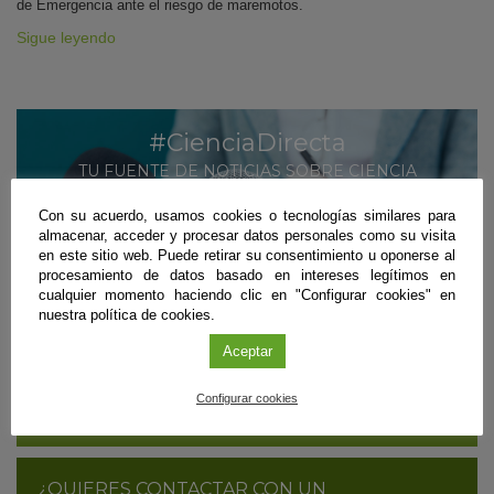
de Emergencia ante el riesgo de maremotos.
Sigue leyendo
#CienciaDirecta
TU FUENTE DE NOTICIAS SOBRE CIENCIA
ANDALUZA
Con su acuerdo, usamos cookies o tecnologías similares para
almacenar, acceder y procesar datos personales como su visita
MÁS INFORMACIÓN
en este sitio web. Puede retirar su consentimiento u oponerse al
procesamiento de datos basado en intereses legítimos en
SUSCRÍBETE
cualquier momento haciendo clic en "Configurar cookies" en
nuestra política de cookies.
Aceptar
¿ERES CIENTÍFICO/A Y QUIERES DIFUNDIR
TUS RESULTADOS?
Configurar cookies
CONTÁCTANOS
¿QUIERES CONTACTAR CON UN