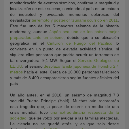
monitorización de eventos sísmicos, confirma la magnitud y
localización de este suceso, sumiendo al país en un estado
de inquietud y evocando memorias dolorosas del
devastador
terremoto y posterior tsunami ocurrido en 2011
.
Este fue uno de los 5 mayores seísmos de la historia
moderna y, aunque
Japón sea uno de los países mejor
preparados ante un seísmo
, debido que a su ubicación
geográfica en el
Cinturón de Fuego del Pacífico
lo
convierte en un punto de elevada actividad sísmica, ni
siquiera ellos pensaron que podría ocurrir un terremoto de
tal envergadura: 9,1 MW. Según el
Servicio Geológico de
EE.UU
, el seísmo
desplazó la isla japonesa de Honshu 2,4
metros
hacia el este. Cerca de 16.000 personas fallecieron
y más de 8.400 desaparecieron según fuentes oficiales del
país.
Un año antes, en el 2010, un seísmo de magnitud 7,3
sacudió Puerto Príncipe (Haití). Muchos aún recordarán
esta tragedia que, a pesar de ocurrir en medio de una
crisis mundial, tuvo
una extraordinaria respuesta de la
sociedad
, que se volcó por ayudar a las familias afectadas.
La ciencia no se quedó atrás, y es que solo desde