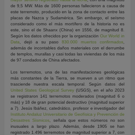
de 9,5 MW. Más de 1600 personas fallecieron a causa de
este terremoto, producido en la zona de contacto entre las
placas de Nazca y Sudamérica. Sin embargo, el seísmo
considerado como el más mortífero de la historia no es
este, sino el de Shaanx (China) en 1556, de magnitud 8.
Según los datos ofrecidos por la organización
Our World in
Data
, dejó a su paso
830.000 muertos confirmados
,
además de incontables daños materiales con el derrumbe
de templos, murallas y casi todas las viviendas de los más
de 97 condados de China afectados.
Los terremotos, una de las manifestaciones geológicas
más constantes de la Tierra, se mueven a un ritmo que
trasciende nuestra escala temporal. Según datos del
United States Geological Survey
(USGS), en el año 2023
se registraron 141 terremotos moderados (magnitud 6 o
más) y 18 de gran potencial destructivo (magnitud superior
a 7). Jesús Ibáñez, catedrático, profesor e investigador del
Instituto Andaluz Universitario de Geofísica y Prevención de
Desastres Sísmicos
, señala que estos números no son
inusuales a largo plazo. Además, desde 1905 se han
registrado 1.496 terremotos de magnitud superior a 7, con