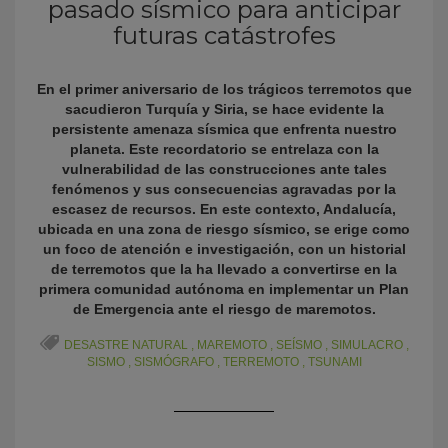
pasado sísmico para anticipar
futuras catástrofes
En el primer aniversario de los trágicos terremotos que
sacudieron Turquía y Siria, se hace evidente la
persistente amenaza sísmica que enfrenta nuestro
planeta. Este recordatorio se entrelaza con la
vulnerabilidad de las construcciones ante tales
fenómenos y sus consecuencias agravadas por la
escasez de recursos. En este contexto, Andalucía,
KY
ubicada en una zona de riesgo sísmico, se erige como
un foco de atención e investigación, con un historial
de terremotos que la ha llevado a convertirse en la
primera comunidad autónoma en implementar un Plan
de Emergencia ante el riesgo de maremotos.
DESASTRE NATURAL
,
MAREMOTO
,
SEÍSMO
,
SIMULACRO
,
SISMO
,
SISMÓGRAFO
,
TERREMOTO
,
TSUNAMI