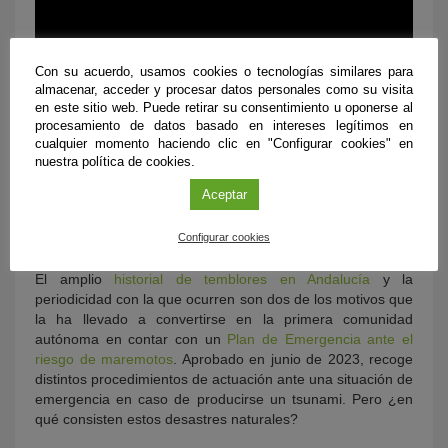
Con su acuerdo, usamos cookies o tecnologías similares para
almacenar, acceder y procesar datos personales como su visita
en este sitio web. Puede retirar su consentimiento u oponerse al
procesamiento de datos basado en intereses legítimos en
cualquier momento haciendo clic en "Configurar cookies" en
nuestra política de cookies.
Aceptar
Configurar cookies
El amplio
historial de temblores en Andalucía
y la
periodicidad con la que ocurren son dos de los motivos que
la ha llevado a convertirse en la primera comunidad
autónoma en contar con un
Plan de Emergencia ante el
riesgo de maremotos
. Aprobado en junio de 2023, recoge
distintos procedimientos de actuación ante una situación de
emergencia en caso de producirse un tsunami. Pero ¿en
qué consisten estos desastres naturales?