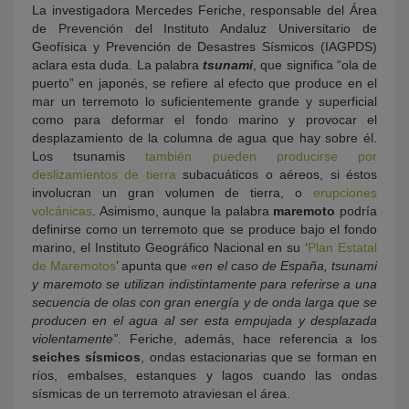
La investigadora Mercedes Feriche, responsable del Área
de Prevención del Instituto Andaluz Universitario de
Geofísica y Prevención de Desastres Sísmicos (IAGPDS)
aclara esta duda. La palabra
tsunami
, que significa “ola de
puerto” en japonés, se refiere al efecto que produce en el
mar un terremoto lo suficientemente grande y superficial
como para deformar el fondo marino y provocar el
desplazamiento de la columna de agua que hay sobre él.
Los tsunamis
también pueden producirse por
deslizamientos de tierra
subacuáticos o aéreos, si éstos
involucran un gran volumen de tierra, o
erupciones
volcánicas
. Asimismo, aunque la palabra
maremoto
podría
definirse como un terremoto que se produce bajo el fondo
marino, el Instituto Geográfico Nacional en su ‘
Plan Estatal
de Maremotos
’ apunta que
«en el caso de España, tsunami
y maremoto se utilizan indistintamente para referirse a una
secuencia de olas con gran energía y de onda larga que se
producen en el agua al ser esta empujada y desplazada
violentamente”
. Feriche, además, hace referencia a los
seiches sísmicos
, ondas estacionarias que se forman en
ríos, embalses, estanques y lagos cuando las ondas
sísmicas de un terremoto atraviesan el área.