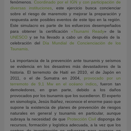
fenómenos.
Coordinado por el IGN y con participación de
diversas instituciones
, este ejercicio busca concienciar
sobre el riesgo de maremoto y mejorar la preparación y
respuesta ante posibles eventos de este tipo en la región.
Este simulacro es parte de los esfuerzos desempeñados
para obtener la certificación
«Tsunami Ready
» de la
UNESCO
y se ha llevado a cabo un día después de la
celebración del
Día Mundial de Concienciación de los
Tsunamis
.
La importancia de la prevención ante tsunamis y seísmos
se evidencia en los desastres más devastadores de la
historia. El terremoto de Haití en 2010, el de Japón en
2011, o el de Sumatra en 2004,
provocado por un
terremoto de 9,1 Mw en el océano índico
, fueron tan
demoledores, en gran parte, debido a los daños
provocados por los tsunamis que los sucedieron. El experto
en sismología, Jesús Ibáñez, reconoce el enorme paso que
supone la existencia de planes de prevención de riesgos
naturales en general y tsunamis en particular, aunque
subraya la necesidad de que
Protección Civil
disponga de
recursos, formación y logística adecuada, a la vez que los
centros de investigación se refuerzan para avanzar en