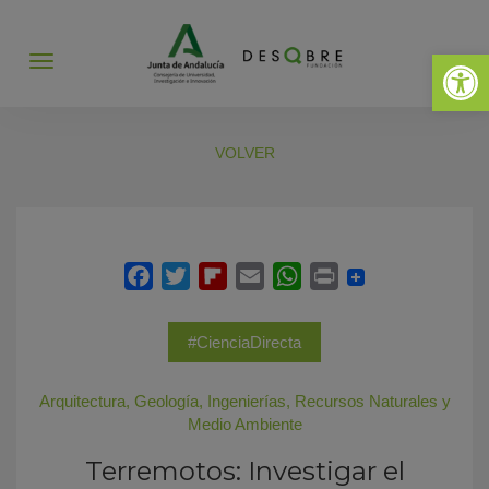
Abrir 
Abrir
menú
VOLVER
#CienciaDirecta
Arquitectura
,
Geología
,
Ingenierías
,
Recursos Naturales y
Medio Ambiente
Terremotos: Investigar el