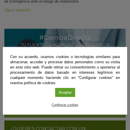
de Emergencia ante el riesgo de maremotos.
Sigue leyendo
#CienciaDirecta
TU FUENTE DE NOTICIAS SOBRE CIENCIA
ANDALUZA
Con su acuerdo, usamos cookies o tecnologías similares para
almacenar, acceder y procesar datos personales como su visita
MÁS INFORMACIÓN
en este sitio web. Puede retirar su consentimiento u oponerse al
procesamiento de datos basado en intereses legítimos en
SUSCRÍBETE
cualquier momento haciendo clic en "Configurar cookies" en
nuestra política de cookies.
Aceptar
¿ERES CIENTÍFICO/A Y QUIERES DIFUNDIR
TUS RESULTADOS?
Configurar cookies
CONTÁCTANOS
¿QUIERES CONTACTAR CON UN