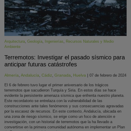
Arquitectura
,
Geología
,
Ingenierías
,
Recursos Naturales y Medio
Ambiente
Terremotos: Investigar el pasado sísmico para
KY
anticipar futuras catástrofes
Almería
,
Andalucía
,
Cádiz
,
Granada
,
Huelva
|
07 de febrero de 2024
El 6 de febrero tuvo lugar el primer aniversario de los trágicos
terremotos que sacudieron Turquía y Siria. En estos días se hace
evidente la persistente amenaza sísmica que enfrenta nuestro planeta.
Este recordatorio se entrelaza con la vulnerabilidad de las
construcciones ante tales fenómenos y sus consecuencias agravadas
por la escasez de recursos. En este contexto, Andalucía, ubicada en
una zona de riesgo sísmico, se erige como un foco de atención e
investigación, con un historial de terremotos que la ha llevado a
convertirse en la primera comunidad autónoma en implementar un Plan