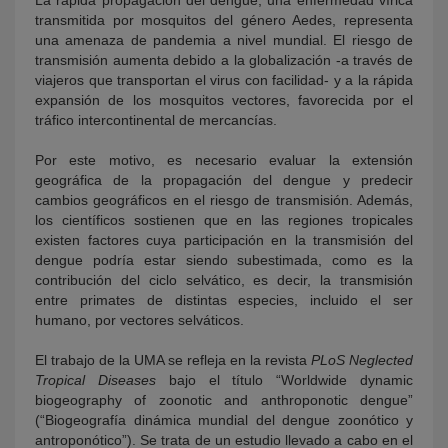
La rápida propagación del dengue, una enfermedad vírica
transmitida por mosquitos del género Aedes, representa
una amenaza de pandemia a nivel mundial. El riesgo de
transmisión aumenta debido a la globalización -a través de
viajeros que transportan el virus con facilidad- y a la rápida
expansión de los mosquitos vectores, favorecida por el
tráfico intercontinental de mercancías.
Por este motivo, es necesario evaluar la extensión
geográfica de la propagación del dengue y predecir
cambios geográficos en el riesgo de transmisión. Además,
los científicos sostienen que en las regiones tropicales
existen factores cuya participación en la transmisión del
dengue podría estar siendo subestimada, como es la
contribución del ciclo selvático, es decir, la transmisión
entre primates de distintas especies, incluido el ser
humano, por vectores selváticos.
El trabajo de la UMA se refleja en la revista
PLoS Neglected
Tropical Diseases
bajo el título “Worldwide dynamic
biogeography of zoonotic and anthroponotic dengue”
(“Biogeografía dinámica mundial del dengue zoonótico y
antroponótico”). Se trata de un estudio llevado a cabo en el