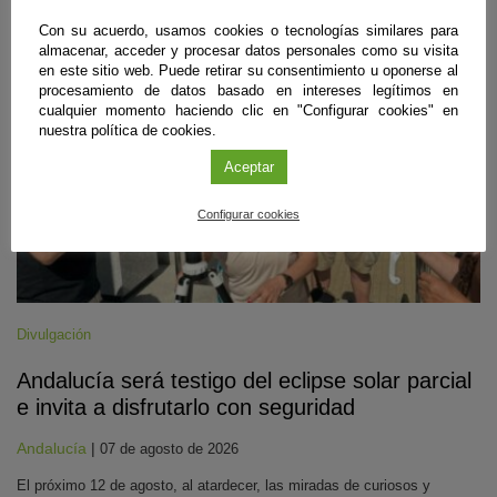
#CienciaDirecta
Con su acuerdo, usamos cookies o tecnologías similares para
almacenar, acceder y procesar datos personales como su visita
en este sitio web. Puede retirar su consentimiento u oponerse al
procesamiento de datos basado en intereses legítimos en
cualquier momento haciendo clic en "Configurar cookies" en
nuestra política de cookies.
Aceptar
Configurar cookies
Divulgación
Andalucía será testigo del eclipse solar parcial
e invita a disfrutarlo con seguridad
Andalucía
|
07 de agosto de 2026
El próximo 12 de agosto, al atardecer, las miradas de curiosos y