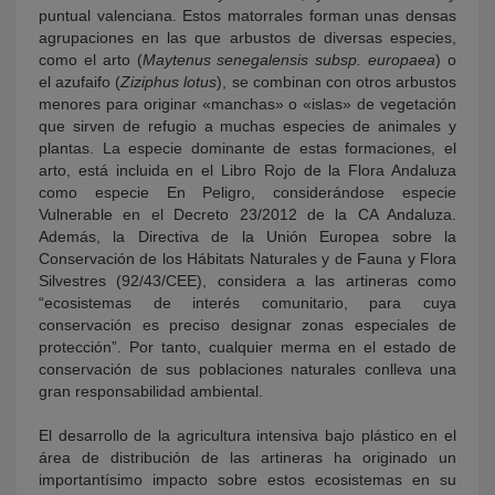
puntual valenciana. Estos matorrales forman unas densas
agrupaciones en las que arbustos de diversas especies,
como el arto (
Maytenus senegalensis subsp. europaea
) o
el azufaifo (
Ziziphus lotus
), se combinan con otros arbustos
menores para originar «manchas» o «islas» de vegetación
que sirven de refugio a muchas especies de animales y
plantas. La especie dominante de estas formaciones, el
arto, está incluida en el Libro Rojo de la Flora Andaluza
como especie En Peligro, considerándose especie
Vulnerable en el Decreto 23/2012 de la CA Andaluza.
Además, la Directiva de la Unión Europea sobre la
Conservación de los Hábitats Naturales y de Fauna y Flora
Silvestres (92/43/CEE), considera a las artineras como
“ecosistemas de interés comunitario, para cuya
conservación es preciso designar zonas especiales de
protección”. Por tanto, cualquier merma en el estado de
conservación de sus poblaciones naturales conlleva una
gran responsabilidad ambiental.
El desarrollo de la agricultura intensiva bajo plástico en el
área de distribución de las artineras ha originado un
importantísimo impacto sobre estos ecosistemas en su