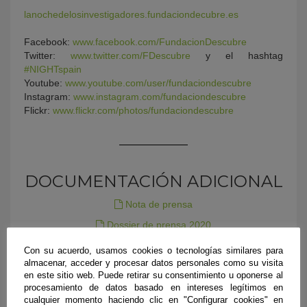
lanochedelosinvestigadores.fundaciondecubre.es
Facebook:
www.facebook.com/FundacionDescubre
Twitter:
www.twitter.com/FDescubre
y el hashtag
#NIGHTspain
Youtube:
www.youtube.com/user/fundaciondescubre
Instagram:
www.instagram.com/fundaciondescubre
Flickr:
www.flickr.com/photos/fundaciondescubre
DOCUMENTACIÓN ADICIONAL
Nota de prensa
Dossier de prensa 2020
Foto
Con su acuerdo, usamos cookies o tecnologías similares para
almacenar, acceder y procesar datos personales como su visita
en este sitio web. Puede retirar su consentimiento u oponerse al
procesamiento de datos basado en intereses legítimos en
cualquier momento haciendo clic en "Configurar cookies" en