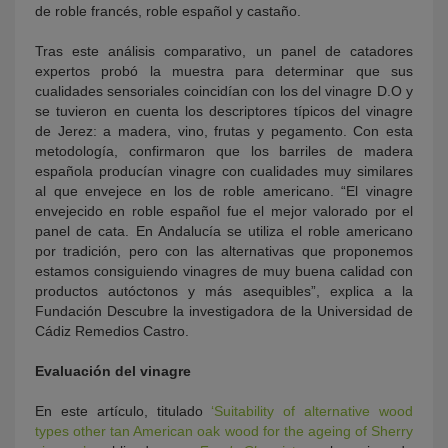
de r
oble franc
é
s, roble español y castañ
o
.
Tras este análisis comparativo, un panel de catadores
expertos probó la muestra para determinar que sus
cualidades sensoriales coincidían con los del vinagre D.O y
se tuvieron en cuenta los descriptores típicos del vinagre
de Jerez: a madera, vino, frutas y pegamento. Con esta
metodología
,
confirmaron que los barriles de madera
españ
ola produc
í
an vinagre con cualidades muy similares
al que envejece en los
de roble americano.
“El vinagre
envejecido en roble español fue el mejor valorado por el
panel de cata. En Andaluc
í
a se utiliza el roble americano
por tradició
n
, pero c
on
las
alternativas
que proponemos
estamos consiguiendo vinagres de muy buena calidad con
productos autóctonos y m
á
s asequibles”, explica a la
Fundación Descubre la investigadora de la Universidad de
Cádiz Remedios Castro.
Evaluación del vinagre
En este artículo, titulado
‘Suitability of alternative wood
types other tan American oak wood for the ageing of Sherry