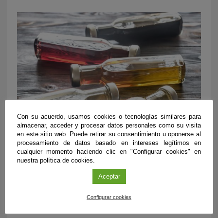
Con su acuerdo, usamos cookies o tecnologías similares para
almacenar, acceder y procesar datos personales como su visita
en este sitio web. Puede retirar su consentimiento u oponerse al
Botellas con diferentes tipos de vinagre.
procesamiento de datos basado en intereses legítimos en
cualquier momento haciendo clic en "Configurar cookies" en
Esta investigaci
ó
n ha sido financiada con los fondos
nuestra política de cookies.
propios del grupo Investigación quimico-
analí
tica en
Aceptar
vitivinicultura y agroalimentació
n
de la Universidad de
Cádiz.
Configurar cookies
Referencias