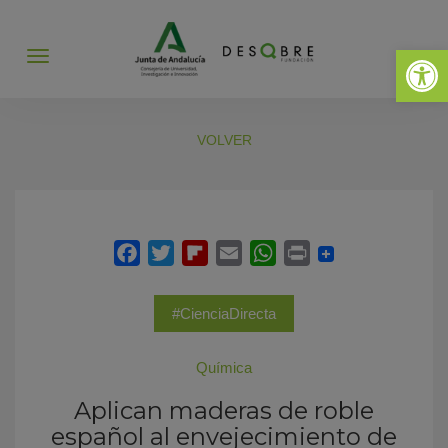
Abrir 
Abrir
menú
VOLVER
#CienciaDirecta
Química
Aplican maderas de roble
español al envejecimiento de