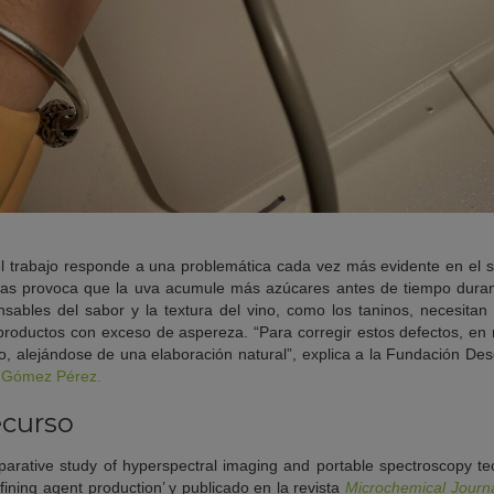
l trabajo responde a una problemática cada vez más evidente en el sec
as provoca que la uva acumule más azúcares antes de tiempo duran
sables del sabor y la textura del vino, como los taninos, necesitan
 productos con exceso de aspereza. “Para corregir estos defectos, e
o, alejándose de una elaboración natural”, explica a la Fundación Des
 Gómez Pérez.
ecurso
parative study of hyperspectral imaging and portable spectroscopy te
ining agent production’ y publicado en la revista
Microchemical Journ