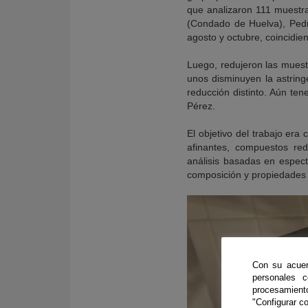
que analizaron 111 muestra
(Condado de Huelva), Pedr
agosto y octubre, coincidie
Luego, redujeron las muest
unos disminuyen la astring
reducción distinto. Aún ten
Pérez.
El objetivo del trabajo era
afinantes, compuestos red
análisis basadas en espectr
composición y propiedades s
Con su acuer
personales 
procesamien
"Configurar co