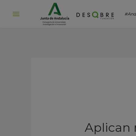
#And
Abrir
menú
Aplican 