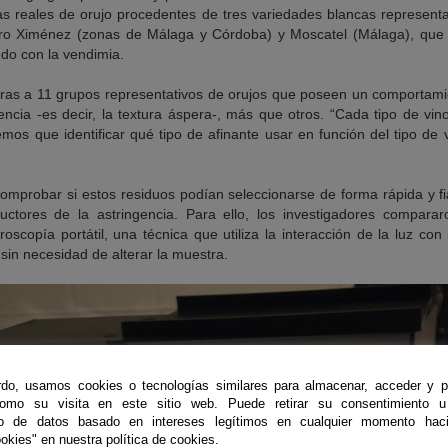
s reales de orujo procedentes de tres variedades blancas represent
o Ximénez (zonas de Málaga y Córdoba) y Moscatel (Málaga), que r
ndo con la vendimia.
ras a 11 grupos representativos de orujos que poseen un comportamie
encia -es decir, la textura áspera-, más que otros. “Cada tipo de vin
emos que identificar qué tipo de afinante usar en función del tipo de
 comprobar si estos residuos podían seleccionarse de forma rápida y fi
uctores de la astringencia. Para ello, los investigadores compararo
oscopía portátil, una técnica que utiliza la interacción de la luz co
in necesidad de alterar la muestra.
do, usamos cookies o tecnologías similares para almacenar, acceder y p
como su visita en este sitio web. Puede retirar su consentimiento u
to de datos basado en intereses legítimos en cualquier momento haci
okies" en nuestra política de cookies.