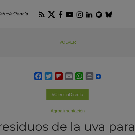
RSS
Twitter
Facebook
Youtube
Instagram
LinkedIn
Spotify
Blues
alucíaCiencia
VOLVER
#CienciaDirecta
Agroalimentación
residuos de la uva par