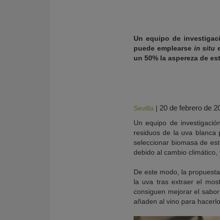
Un equipo de investigaci
puede emplearse
in situ
e
un 50% la aspereza de est
20 de febrero de 2
Sevilla
|
Un equipo de investigació
residuos de la uva blanca 
seleccionar biomasa de est
KY
debido al cambio climático, 
De este modo, la propuesta
la uva tras extraer el mos
consiguen mejorar el sabor 
añaden al vino para hacerl