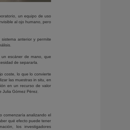
boratorio, un equipo de uso
nvisible al ojo humano, pero
 sistema anterior y permite
álisis.
r a un escáner de mano, que
cesidad de separarla.
o coste, lo que lo convierte
zar las muestras in situ, en
tión en un recurso de valor
ade Julia Gómez Pérez.
so comenzaría analizando el
 saber qué efecto puede tener
mación, los investigadores