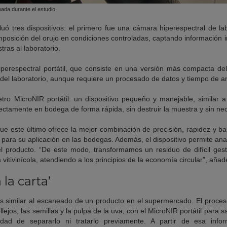
ada durante el estudio.
luó tres dispositivos: el primero fue una cámara hiperespectral de la
posición del orujo en condiciones controladas, captando información i
tras al laboratorio.
erespectral portátil, que consiste en una versión más compacta del
 del laboratorio, aunque requiere un procesado de datos y tiempo de an
etro MicroNIR portátil: un dispositivo pequeño y manejable, simila
irectamente en bodega de forma rápida, sin destruir la muestra y sin ne
e este último ofrece la mejor combinación de precisión, rapidez y baj
ara su aplicación en las bodegas. Además, el dispositivo permite anali
 el producto. “De este modo, transformamos un residuo de difícil ges
a vitivinícola, atendiendo a los principios de la economía circular”, añ
 la carta’
 es similar al escaneado de un producto en el supermercado. El proce
lejos, las semillas y la pulpa de la uva, con el MicroNIR portátil para
dad de separarlo ni tratarlo previamente. A partir de esa infor