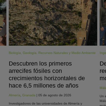
Biología
,
Geología
,
Recursos Naturales y Medio Ambiente
Inge
Descubren los primeros
De
arrecifes fósiles con
re
crecimientos horizontales de
mo
hace 6,5 millones de años
Mál
Almería
,
Granada
|
05 de agosto de 2026
Un e
Mála
Investigadores de las universidades de Almería y
moto