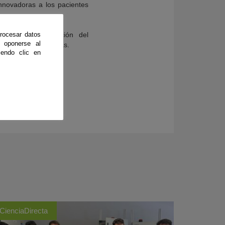
nnovadoras a los pacientes
rocesar datos
 y la caracterización del
 oponerse al
ataformas preclínicas.
endo clic en
CienciaDirecta