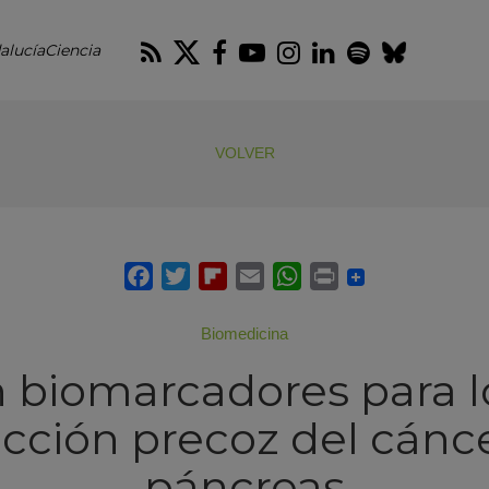
RSS
Twitter
Facebook
Youtube
Instagram
LinkedIn
Spotify
Blues
alucíaCiencia
VOLVER
Biomedicina
 biomarcadores para lo
cción precoz del cánc
páncreas