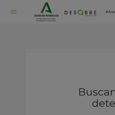
#And
Abrir
menú
Buscan
dete