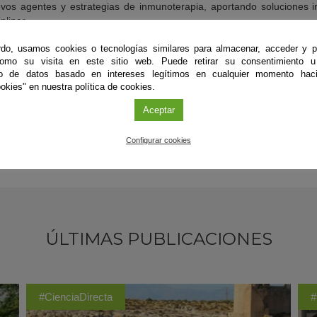
vos agentes y estrategias de inmunoterapia, aportando soluciones i
plinar.
do, usamos cookies o tecnologías similares para almacenar, acceder y p
nza se persigue la implementación de herramientas moleculares
como su visita en este sitio web. Puede retirar su consentimiento u
rar los actuales métodos de diagnóstico y el desarrollo de nuevas pl
to de datos basado en intereses legítimos en cualquier momento haci
okies" en nuestra política de cookies.
Aceptar
Configurar cookies
ÚLTIMAS PUBLICACIONES
#CienciaDirecta
#