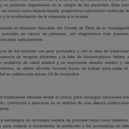
y su posterior seguimiento en la sangre de los pacientes. Esta nuev
e se conoce como biopsia líquida, proporciona información molecular d
o y la monitorización de la respuesta a la terapia.
btenido el dictamen favorable del Comité de Ética de la Investigaci
 precisión en cáncer de páncreas, con diagnósticos más precisos 
aces para cada paciente.
 uno de los tumores con peor pronóstico y con la tasa de supervive
 ausencia de terapias eficientes y la falta de biomarcadores fiables,
ivo problema de salud pública y un importante desafío médico y cien
ientos, se deben afrontar muevas líneas de trabajo para paliar el
al se celebra este jueves 19 de noviembre.
ón traslacional, liderada desde la clínica, para conseguir soluciones i
, colorrectal o páncreas es el objetivo de una alianza público-priv
Farma.
za estratégica en oncología médica de precisión tiene como objetivos 
 para mejorar e incrementar la predicción y los pronósticos en dife