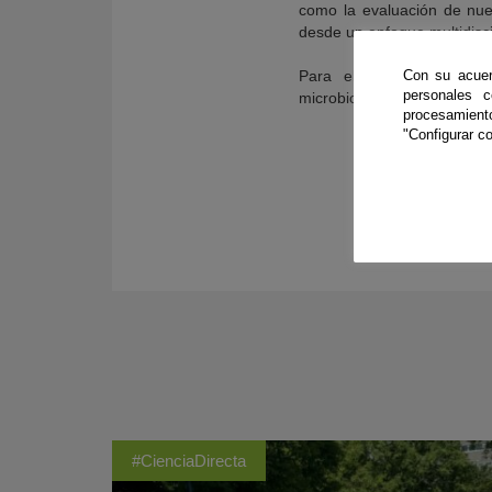
como la evaluación de nue
desde un enfoque multidisci
Con su acuer
Para ello, desde la alia
personales 
microbioma que ayude a mejo
procesamien
"Configurar co
#CienciaDirecta