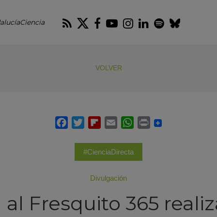
RSS
Twitter
Facebook
Youtube
Instagram
LinkedIn
Spotify
Blues
alucíaCiencia
VOLVER
#CienciaDirecta
Divulgación
 al Fresquito 365 realiz