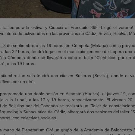
la temporada estival y Ciencia al Fresquito 365 ¡Llegó el verano! a
eintena de actividades en las provincias de Cádiz, Sevilla, Huelva, Má
 3 de septiembre a las 19 horas, en Cómpeta (Málaga) con la proyecc
 5, a las 22 horas, tendrá lugar en el municipio jienense de Lopera una
rá a Cómpeta donde se llevarán a cabo el taller `Científicos por un d
a´, a las 19 horas.
iembre tan solo tendrá una cita en Salteras (Sevilla), donde el vi
tíficos por un día´.
programada una doble sesión en Almonte (Huelva), el jueves 19, con el
je a la Luna´, a las 17 y 19 horas, respectivamente. El viernes 20,
d de Bollullos par del Condado se realizará un `Taller de constelaciones
Arqueología Subacuática de Cádiz, albergará dos sesiones del taller 
horas, con colectivos sociales.
la mano de Planetarium Go! un grupo de la Academia de Baloncesto 67