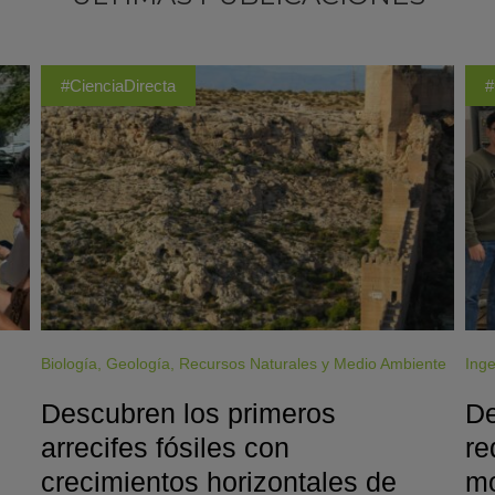
#CienciaDirecta
#
Biología
,
Geología
,
Recursos Naturales y Medio Ambiente
Inge
Descubren los primeros
De
arrecifes fósiles con
re
crecimientos horizontales de
mo