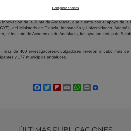
o 365
Configurar cookies
squito´ nació en 2019 y es una iniciativa organizada por la Fundación
 e Innovación de la Junta de Andalucía, que cuenta con el apoyo de la
ECYT), del Ministerio de Ciencia, Innovación y Universidades. Además,
ter, el Instituto de Academias de Andalucía, los ayuntamientos de Salo
es, más de 400 investigadores-divulgadores llevaron a cabo más de 2
cipantes y 177 municipios andaluces.
ÚLTIMAS PUBLICACIONES