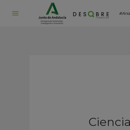
#And
Abrir
menú
Ciencia