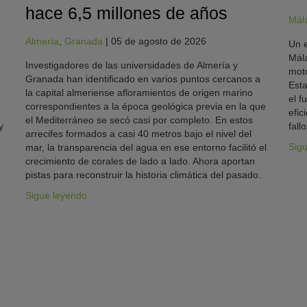
hace 6,5 millones de años
Mál
Almería
,
Granada
|
05 de agosto de 2026
Un e
Mála
Investigadores de las universidades de Almería y
moto
Granada han identificado en varios puntos cercanos a
Esta
la capital almeriense afloramientos de origen marino
el f
correspondientes a la época geológica previa en la que
efic
el Mediterráneo se secó casi por completo. En estos
y
fallo
arrecifes formados a casi 40 metros bajo el nivel del
Sig
mar, la transparencia del agua en ese entorno facilitó el
crecimiento de corales de lado a lado. Ahora aportan
pistas para reconstruir la historia climática del pasado.
Sigue leyendo