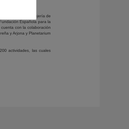
 Descubre y la Consejería de
 Fundación Española para la
 cuenta con la colaboración
breña y Arjona y Planetarium
00 actividades, las cuales