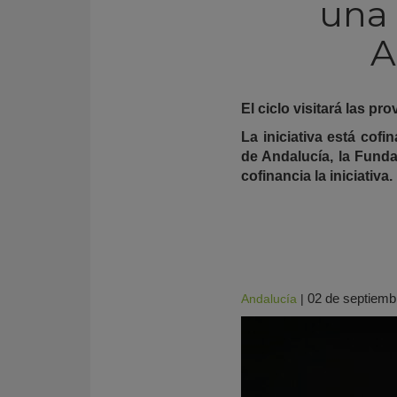
una 
A
El ciclo visitará las pr
La iniciativa está cof
de Andalucía, la Fund
cofinancia la iniciativa.
KY
02 de septiemb
Andalucía
|