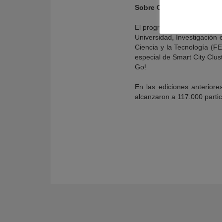
Sobre Ciencia al Fresquit
El programa `Ciencia al Fre
Universidad, Investigación
Ciencia y la Tecnología (F
especial de Smart City Clus
Go!
En las ediciones anterior
alcanzaron a 117.000 parti