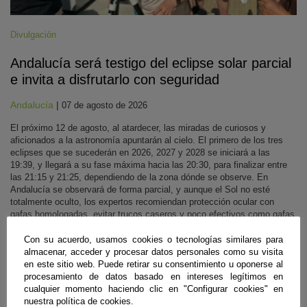
Divulgación
Andalucía será testigo del eclipse solar parcial
e invita a disfrutarlo con seguridad
Andalucía
|
07 de agosto de 2026
El próximo 12 de agosto, al atardecer, las miradas de curiosos y
aficionados a la astronomía apuntarán al cielo. El primero de los tres
eclipses que se sucederán en 2026, 2027 y 2028 se iniciará a las
19:39, y llegará a su fase máxima hacia las 20:30, para finalizar entre
las 21:15 y 21:25, dependiendo de la zona dónde se observe. En
Andalucía se observará de forma parcial, y aunque el Sol no esté
totalmente oculto, los expertos recomiendan protección ocular con
gafas homologadas, evitar trucos caseros y poco efectivos como gafas
de sol convencionales, radiografías, CD o cristales ahumados, ir
debidamente equipados con agua y ropa de abrigo, así como escoger
Con su acuerdo, usamos cookies o tecnologías similares para
lugares abiertos y seguros, siempre mirando al horizonte occidental
almacenar, acceder y procesar datos personales como su visita
despejado.
en este sitio web. Puede retirar su consentimiento u oponerse al
procesamiento de datos basado en intereses legítimos en
Sigue leyendo
cualquier momento haciendo clic en "Configurar cookies" en
nuestra política de cookies.