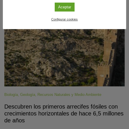
Aceptar
#CienciaDirecta
Configurar cookies
Biología
,
Geología
,
Recursos Naturales y Medio Ambiente
Descubren los primeros arrecifes fósiles con
crecimientos horizontales de hace 6,5 millones
de años